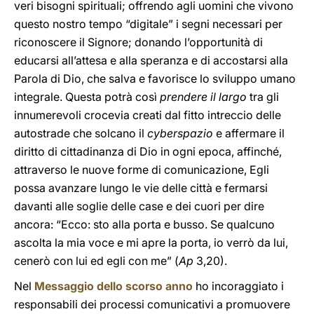
veri bisogni spirituali; offrendo agli uomini che vivono
questo nostro tempo “digitale” i segni necessari per
riconoscere il Signore; donando l’opportunità di
educarsi all’attesa e alla speranza e di accostarsi alla
Parola di Dio, che salva e favorisce lo sviluppo umano
integrale. Questa potrà così
prendere il largo
tra gli
innumerevoli crocevia creati dal fitto intreccio delle
autostrade che solcano il
cyberspazio
e affermare il
diritto di cittadinanza di Dio in ogni epoca, affinché,
attraverso le nuove forme di comunicazione, Egli
possa avanzare lungo le vie delle città e fermarsi
davanti alle soglie delle case e dei cuori per dire
ancora: “Ecco: sto alla porta e busso. Se qualcuno
ascolta la mia voce e mi apre la porta, io verrò da lui,
cenerò con lui ed egli con me” (
Ap
3,20).
Nel
Messaggio dello scorso anno
ho incoraggiato i
responsabili dei processi comunicativi a promuovere