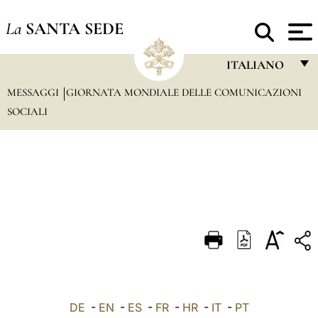
La
SANTA SEDE
ITALIANO
MESSAGGI
GIORNATA MONDIALE DELLE COMUNICAZIONI
FRANÇAIS
SOCIALI
ENGLISH
ITALIANO
PORTUGUÊS
ESPAÑOL
DEUTSCH
POLSKI
العربيّة
DE
-
EN
-
ES
-
FR
-
HR
-
IT
-
PT
中文