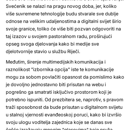
Svećenik se nalazi na pragu novog doba, jer, koliko
više suvremene tehnologije budu stvarale sve dublje
odnose na velikim udaljenostima a digitalni svijet širio
svoje granice, toliko će više biti pozvan odgovoriti na
taj izazov u svojem pastoralnom radu, proširujući
opseg svoga djelovanja kako bi medije sve
djelotvornije stavio u službu Riječi.
Međutim, širenje multimedijskih komunikacija i
raznolikost "izbornika opcija" iste te komunikacije
mogu za sobom povlačiti opasnost da pomislimo kako
je dovoljno jednostavno biti prisutan na webu i
pogrešno ga smatrati isključivo prostorom koji je
potrebno ispuniti. Od prezbitera se, naprotiv, s pravom
traži sposobnost da bude prisutan u digitalnom svijetu
u stalnoj vjernosti evanđeoskoj poruci, kako bi izvršio
svoju ulogu voditelja zajednica koje se danas sve
češće izražavaju mnogim "glasovima" koje pruža