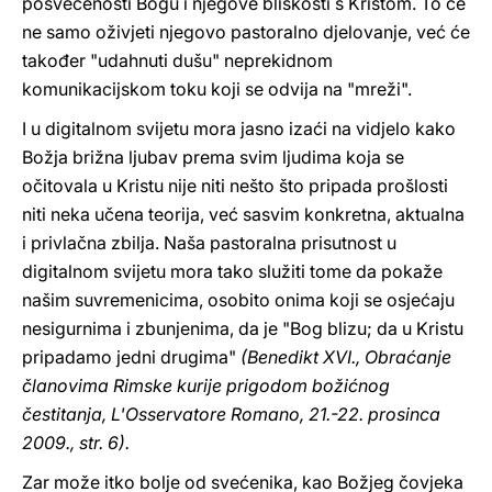
posvećenosti Bogu i njegove bliskosti s Kristom. To će
ne samo oživjeti njegovo pastoralno djelovanje, već će
također "udahnuti dušu" neprekidnom
komunikacijskom toku koji se odvija na "mreži".
I u digitalnom svijetu mora jasno izaći na vidjelo kako
Božja brižna ljubav prema svim ljudima koja se
očitovala u Kristu nije niti nešto što pripada prošlosti
niti neka učena teorija, već sasvim konkretna, aktualna
i privlačna zbilja. Naša pastoralna prisutnost u
digitalnom svijetu mora tako služiti tome da pokaže
našim suvremenicima, osobito onima koji se osjećaju
nesigurnima i zbunjenima, da je "Bog blizu; da u Kristu
pripadamo jedni drugima"
(Benedikt XVI., Obraćanje
članovima Rimske kurije prigodom božićnog
čestitanja, L'Osservatore Romano, 21.-22. prosinca
2009., str. 6).
Zar može itko bolje od svećenika, kao Božjeg čovjeka