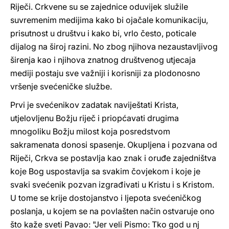
Riječi. Crkvene su se zajednice oduvijek služile
suvremenim medijima kako bi ojačale komunikaciju,
prisutnost u društvu i kako bi, vrlo često, poticale
dijalog na široj razini. No zbog njihova nezaustavljivog
širenja kao i njihova znatnog društvenog utjecaja
mediji postaju sve važniji i korisniji za plodonosno
vršenje svećeničke službe.
Prvi je svećenikov zadatak naviještati Krista,
utjelovljenu Božju riječ i priopćavati drugima
mnogoliku Božju milost koja posredstvom
sakramenata donosi spasenje. Okupljena i pozvana od
Riječi, Crkva se postavlja kao znak i oruđe zajedništva
koje Bog uspostavlja sa svakim čovjekom i koje je
svaki svećenik pozvan izgrađivati u Kristu i s Kristom.
U tome se krije dostojanstvo i ljepota svećeničkog
poslanja, u kojem se na povlašten način ostvaruje ono
što kaže sveti Pavao: "Jer veli Pismo: Tko god u nj