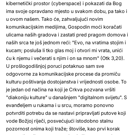
kibernetički prostor (cyberspace) i pokazati da Bog
ima svoje opravdano mjesto u svakom dobu, pa tako i
u ovom našem. Tako će, zahvaljujući novim
komunikacijskim medijima, Gospodin moći koračati
ulicama naših gradova i zastati pred pragom domova i
naših srca te još jednom reći: "Evo, na vratima stojim i
kucam; posluša li tko glas moj i otvori mi vrata, unići
ću k njemu i večerati s njim i on sa mnom" (Otk 3,20).
U prošlogodišnjoj poruci potaknuo sam sve
odgovorne za komunikacijske procese da promiču
kulturu poštivanja dostojanstva i vrijednosti osobe. To
je jedan od načina na koji je Crkva pozvana vršiti
"diakoniju kulture" u današnjem "digitalnom svijetu". S
evanđeljem u rukama i u srcu, moramo ponovno
potvrditi potrebu da se nastavi pripravljati putove koji
vode Božjoj riječi, posvećujući istodobno stalnu
pozornost onima koji traže; štoviše, kao prvi korak