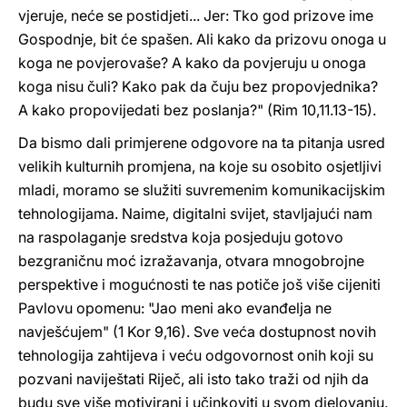
vjeruje, neće se postidjeti... Jer: Tko god prizove ime
Gospodnje, bit će spašen. Ali kako da prizovu onoga u
koga ne povjerovaše? A kako da povjeruju u onoga
koga nisu čuli? Kako pak da čuju bez propovjednika?
A kako propovijedati bez poslanja?" (Rim 10,11.13-15).
Da bismo dali primjerene odgovore na ta pitanja usred
velikih kulturnih promjena, na koje su osobito osjetljivi
mladi, moramo se služiti suvremenim komunikacijskim
tehnologijama. Naime, digitalni svijet, stavljajući nam
na raspolaganje sredstva koja posjeduju gotovo
bezgraničnu moć izražavanja, otvara mnogobrojne
perspektive i mogućnosti te nas potiče još više cijeniti
Pavlovu opomenu: "Jao meni ako evanđelja ne
navješćujem" (1 Kor 9,16). Sve veća dostupnost novih
tehnologija zahtijeva i veću odgovornost onih koji su
pozvani naviještati Riječ, ali isto tako traži od njih da
budu sve više motivirani i učinkoviti u svom djelovanju.