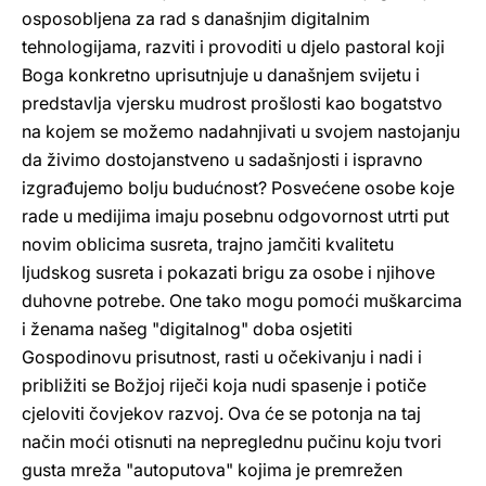
osposobljena za rad s današnjim digitalnim
tehnologijama, razviti i provoditi u djelo pastoral koji
Boga konkretno uprisutnjuje u današnjem svijetu i
predstavlja vjersku mudrost prošlosti kao bogatstvo
na kojem se možemo nadahnjivati u svojem nastojanju
da živimo dostojanstveno u sadašnjosti i ispravno
izgrađujemo bolju budućnost? Posvećene osobe koje
rade u medijima imaju posebnu odgovornost utrti put
novim oblicima susreta, trajno jamčiti kvalitetu
ljudskog susreta i pokazati brigu za osobe i njihove
duhovne potrebe. One tako mogu pomoći muškarcima
i ženama našeg "digitalnog" doba osjetiti
Gospodinovu prisutnost, rasti u očekivanju i nadi i
približiti se Božjoj riječi koja nudi spasenje i potiče
cjeloviti čovjekov razvoj. Ova će se potonja na taj
način moći otisnuti na nepreglednu pučinu koju tvori
gusta mreža "autoputova" kojima je premrežen