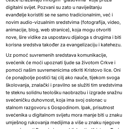
digitalni svijet. Pozvani su zato u naviještanju
evanđelje koristiti se ne samo tradicionalnim, već i
novim audio-vizualnim sredstvima (fotografija, video,
animacije, blog, web stranice), koja mogu otvoriti
nove, šire vidike za uspostavu dijaloga s drugima i biti
korisna sredstva također za evangelizaciju i katehezu.
Uz pomoć suvremenih sredstava komunikacije,
svećenik će moći upoznati ljude sa životom Crkve i
pomoći našim suvremenicima otkriti Kristovo lice. Oni
će ponajbolje postići taj cilj ako nauče, tijekom svoga
školovanja, znalački i pravilno se služiti tim sredstvima
te steknu solidnu teološku naobrazbu i izgrade snažnu
svećeničku duhovnost, koja ima svoj oslonac u
stalnom razgovoru s Gospodinom. Ipak, prisutnost
svećenika u digitalnom svijetu mora manje biti u znaku
umješnog rukovanja medijima a više u znaku njegove