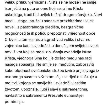
veliku priliku vjernicima. Ništa se ne može i ne smije
ispriječiti na putu onome koji se, u ime Krista
uskrsloga, trudi biti uvijek bližnji drugom čovjeku. Novi
mediji, stoga, pružaju nadasve prezbiterima uvijek
nove i, s pastoralnoga gledišta, bezgranične
mogućnosti te ih potiču prepoznati vrijednost opće
Crkve i u tome smislu izgrađivati veliku i stvarnu
zajednicu kao i svjedočiti, u današnjem svijetu, uvijek
novi život koji se rađa iz slušanja evanđelja Isusa
Krista, vječnoga Sina koji je došao među nas radi
našega spasenja. Ne smije se, međutim, zaboraviti
kako plodnost svećeničke službe izvire prije svega iz
osobnoga susreta s Kristom, čiju se riječ osluškuje u
molitvi, kojega se naviješta i svjedoči vlastitim
životom, upoznaje, ljubi i slavi u sakramentima,
navlastito u sakramentu Presvete euharistije i
pomirenja.