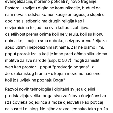
evangelizacije, moramo poticati njihovo traganje.
Pastoral u svijetu digitalne komunikacije, budući da
nam nova sredstva komunikacije omogućuju stupiti u
dodir sa sljedbenicima drugih religija kao i
nevjernicima te ljudima svih kultura, zahtijeva
osjetljivost prema onima koji ne vjeruju, koji su klonuli i
onima koji imaju u srcu duboku, neizgovorenu želju za
apsolutnim i neprolaznim istinama. Zar ne bismo i mi,
poput prorok Izaija koji je imao pred očima sliku doma
molitve za sve narode (usp. Iz 56,7), mogli zamisliti
web kao prostor – poput "predvorja pogana" iz
Jeruzalemskog hrama – u kojem možemo naći one
koji još uvijek ne poznaju Boga?
Razvoj novih tehnologija i digitalni svijet u cjelini
predstavljaju veliko bogatstvo za čitavo čovječanstvo
i za čovjeka pojedinca a može djelovati i kao poticaj
na susret i dijalog. No njihov razvoj jednako tako pruža