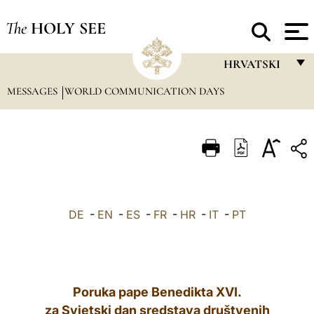
The
HOLY SEE
HRVATSKI
MESSAGES
WORLD COMMUNICATION DAYS
FRANÇAIS
ENGLISH
ITALIANO
PORTUGUÊS
ESPAÑOL
DE
-
EN
-
ES
-
FR
-
HR
-
IT
-
PT
DEUTSCH
POLSKI
العربيّة
Poruka pape Benedikta XVI.
za Svjetski dan sredstava društvenih
中文