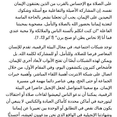
على الصلاة مع الإحساس بالقرب من الذين يعتنقون الإيمان
نفسه. إن المشاركة الأصيلة والتفاعلية مع أسئلة وشكوك
البعيدين على الإيمان، يجب أن تجعلنا نشعر بالحاجة الماسة
لتغذية إيماننا بحضور الله بالصلاة والتأمل، مصحوبة بمحبتنا
الفاعلة "ان كنت اتكلم بألسنة الناس والملائكة ولا محبة عندي
فما أنا إلا نحاس يطن او صنج يرن" (
1 كو 13، 1
).
توجد شبكات اجتماعية، في مجال البيئة الرقمية، تقدم للإنسان
المعاصر فرصا للصلاة، وللتأمل، أو للمشاركة لكلمة الله. بل
ويمكن لهذه الشبكات أيضًا أن تفتح الأبواب لأبعاد أخرى للإيمان.
فأشخاص كثيرون يكتشفون اليوم، وفي المقام الأول، من خلال
اتصال على شبكة الانترنت أهميةَ اللقاء المباشر، وأهمية خبرات
الجماعة أو حتى الحج، وهي عناصر دائما مهمة في مسيرة
الإيمان. مع سعينا المتواصل لجعل الإنجيل حاضرا في البيئة
الرقمية، يمكننا أن ندعو الناس ليعيشوا لقاءات صلاة أو احتفالات
ليتورجية في أماكن محددة كأماكن العبادة والكنائس. لا ينبغي أن
يكون هناك نقص في التطابق أو الوحدة بين تعبيرنا عن إيماننا
وشهادتنا الإنجيلية في الواقع الذي نحن مدعوون لعيشه، أجسديًّا