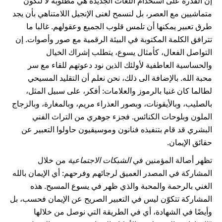
إن القدرة على استخدام اللغات الجديدة هي مطلوبة لا لنكون
متماشيين مع العصر، بل لنسمح لغنى الإنجيل اللامتناهي بأن يجد
طرق تعبير يمكنها أن تلمس قلوب الجميع وعقولهم. غالبا ما
تترافق الكلمة المكتوبة في البيئة الرقمية مع صور وأصوات. إن
التواصل الفعال، كأمثال يسوع، يتطلب إشراك الخيال
والحساسية العاطفية لأولئك الذين نود دعوتهم للقاء مع سر
محبة الله. بالإضافة الى ذلك، نحن نعلم أن التقليد المسيحي
لطالما كان غنيا بالرموز والعلامات: أفكر، على سبيل المثل،
بالصليب، وبالأيقونات، وبصور العذراء مريم، وبالمغارة، وبالزجاج
الملون وبلوحات الكنائس. فجزء جوهري من التراث الفني
البشري قد قام بتنفيذه فنانون وموسيقيون حاولوا التعبير عن
حقائق الإيمان.
تظهر أصالة المؤمنين في
الشبكات الاجتماعية
من خلال
المشاركة في المصدر العميق لرجائهم وفرحهم: أي الإيمان بالله
الغني بالرحمة والمحبة والذي ظهر في يسوع المسيح. هذه
المشاركة تتكوّن ليس في التعبير الصريح عن الإيمان فحسب، بل
وأيضًا في الشهادة، أي في الطريقة التي نوصل من خلالها