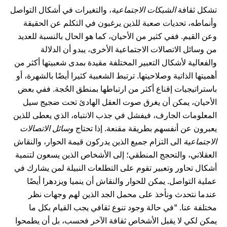
تشكل ثقافة
الشبكات الاجتماعية
، والتغيرات في أشكال التواصل
وأنماطه، تحديات صعبة للذين يرغبون في التكلم عن الحقيقة
وعن القيم. ففي كثير من الأحيان، كما هو الحال بالنسبة للعديد
من وسائل الاتصالات الاجتماعية الأخرى، يبدو أن الدلالة
والفعالية لأشكال التعبير المختلفة مقيدة بمدى شعبيتها أكثر من
أهميتها الذاتية وصلاحيتها. ترتبط الشعبية كثيرا أيضًا بالشهرة، أو
باستراتيجيات إقناع أكثر من ارتباطها بمنطق الحُجة. ففي بعض
الأحيان، يمكن أن يغرق صوت العقل الهادئ تحت ضجيج سيل
المعلومات الجارف، فيفشل في جذب الانتباه، الذي يعطى للذين
يعبرون عن أنفسهم بطريقة مقنعة. إذا تحتاج
وسائل الاتصالات
الاجتماعية
الى التزام جميع الذين يدركون قيمة الحوار، والنقاش
العقلاني، والتحجج المنطقي؛ إلى الأشخاص الذين يسعون لتنمية
أشكال تحاور وتعبير تقوم على التطلعات النبيلة لمن يشارك في
عملية التواصل. يمكن للحوار والنقاش أن ينميا ويزدهرا أيضًا
عندما نتحدث ونأخذ على محمل الجد الذين لهم وجهات نظر
مختلفة عنا. "في حالة وجود تنوع ثقافي يجب القيام بكل ما
يمكن لكي لا يقبل الأشخاص ثقافة الآخر فحسب، بل أن يطمحوا