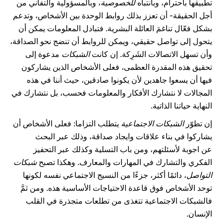
تطبيقها باحترام، وبانتباه
للخصوصية
، وبالمسؤولية والتفاني من
أجل الحقيقة- أن تعزز بذلك روابط الوحدة بين الأشخاص، وتدعم
بشكل فعّال تناغمَ العائلة البشرية. فتبادل المعلومات يمكن أن
يتحول إلى تواصل حقيقي، ويمكن للروابط أن تنضج نحو الصداقة،
وأن تسهل الاتصالات الشَرِكة. إن كانت
الشبكات
مدعوة إلى
تحقيق هذه المقدرة العظمى، فعلى الأشخاص الذين يشاركون
فيها أن يسعوا جاهدين لأن يكونوا صادقين، حيث أننا في هذه
المجالات لا نتشارك الأفكار والمعلومات فحسب، بل نتشارك في
النهاية حياتنا الذاتية.
إن تطوّر
الشبكات الاجتماعية
يتطلب التزاما: فعلى الأشخاص أن
يشاركوا في بناء علاقات وايجاد صداقة، وذلك عبر البحث
عن اجوبة لأسئلتهم، ومن باب التسلية وكذلك عبر التحفيز
الفكري والتشارك في المهارات والمعارف. وهكذا تصبح
شبكات
التواصل
، دائمًا أكثر، جزءًا من النسيج الاجتماعي نفسه لكونها
توحد الأشخاص فوق قاعدة الاحتياجات الأساسية هذه. ومن ثمَّ
فالشبكات الاجتماعية تتغذى من تطلعات متجذرة في القلب
الإنسان.