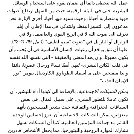
عمل الله تتخطى دائما أي ضمان يقوم على استخدام الوسائل
البشرية. حتى في البيئة الرقمية، حيث من السهل ارتفاع أصوات
قوية ومتضاربة أحيانا، وحيث تسود فيها أحيانا أخرى الإثارة، نحن
مدعوون إلى التمييز اليقظ. ولنتذكر، في هذا الإطار، أن إيليا
تعرف الى صوت الله لا في الريح القوي والعاصف، ولا في
الزلزال أو النار بل في "صَوِت نَسيمٍ لَطيف" (
1 مل 19، 11-12
).
علينا أن نثق بواقع أن رغبات الإنسان الأساسية في أن يَحب وأن
يكون محبوبًا، وأن يجد المعنى والحقيقة - التي نقشها الله نفسه
في قلب الكائن البشري- تُبقِي أيضًا نساءَ ورجالَ عصرِنا، دائمًا
وابدا منفتحين على ما أسماه الطوباوي الكاردينال نيومن "نور
الإيمان العذب"
.
يمكن
للشبكات الاجتماعية،
بالإضافة الى كونها أداة للتبشير، أن
تكون عاملا للتطور البشري. على سبيل المثال، في بعض
السياقات الجغرافية والثقافية حيث يشعر المسيحيون بأنهم
منعزلين، يمكن للشبكات الاجتماعية أن تعزز إحساس الوحدة
القائم مع جماعة المؤمنين العالمية. كما أن الشبكات تسهل
تشارك الموارد الروحية والليتورجيا، مما يجعل الأشخاص قادرين