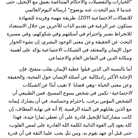
"الخيارات والتفضيلات والأحكام المتناغمة بعمق مع الإنجيل، حتى
عندما لا يتم التحدث عنه بوضوح" (
رسالة اليوم العالمي
للاتصالات الاجتماعية 2011
). طريقة مهمة وفريدة للشهادة
ستكون عبر الرغبة في تقديم الذات للآخرين من خلال الاستعداد
للانخراط بصبر واحترام في أسئلتهم وفي شكوكهم، وفي مسيرة
البحث عن الحقيقة وعن معنى الوجود البشري. إن نشوء الحوار
حول الإيمان والمعتقد في الشبكات الاجتماعية يؤكد على أهمية
ومكانة الدين في النقاش العام والاجتماعي.
أما بالنسبة الى الذين قبلوا عطية الإيمان بقلب منفتح، فإن
الإجابة الأكثر راديكالية عن أسئلة الإنسان حول المحبة، والحقيقة
وعن معنى الحياة -وهي قضايا لا تغيب أبدًا عن
الشبكات
الاجتماعية
- تكمن في شخص يسوع المسيح. فمن الطبيعي أن
الشخص المؤمن يرغب، باحترام وحساسة، في أن يشارك إيمانه
مع الذين يقابلهم في البيئة الرقمية. إلا أنه في نهاية المطاف، إن
كانت مشاركتنا للإنجيل قادرة على أن تعطي ثمارا جيدة، فهذا
كله يعود إلى القوة الذاتية لكلمة الله القادرة على لمس القلوب،
حتى قبل أي جهد نقوم به. ومن ثمَّ، يجب علينا الثقة في أن قدرة