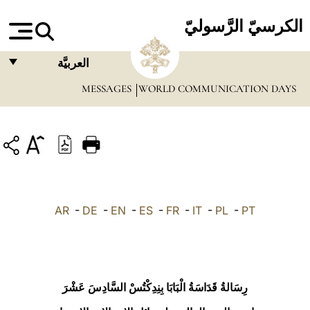
الكرسيّ الرَّسوليّ
العربيَّة
MESSAGES
WORLD COMMUNICATION DAYS
FRANÇAIS
ENGLISH
ITALIANO
PORTUGUÊS
ESPAÑOL
AR
-
DE
-
EN
-
ES
-
FR
-
IT
-
PL
-
PT
DEUTSCH
POLSKI
العربيّة
رِسَالةُ قَدَاسَةُ الْبَابَا بِنِدِكْتُسْ السَّادِسَ عَشْرَ
中文