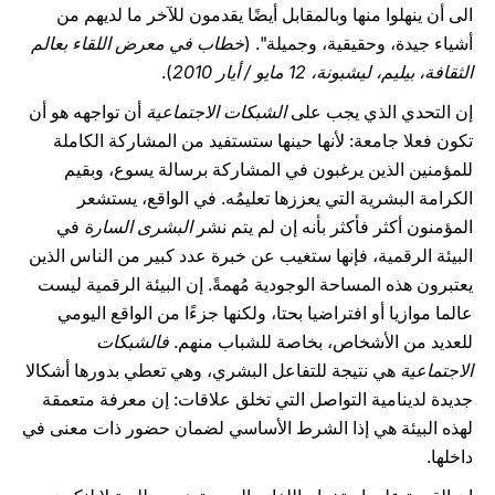
الى أن ينهلوا منها وبالمقابل أيضًا يقدمون للآخر ما لديهم من
أشياء جيدة، وحقيقية، وجميلة". (
خطاب في معرض اللقاء بعالم
الثقافة، بيليم، ليشبونة، 12 مايو / أيار 2010
).
إن التحدي الذي يجب على
الشبكات الاجتماعية
أن تواجهه هو أن
تكون فعلا جامعة: لأنها حينها ستستفيد من المشاركة الكاملة
للمؤمنين الذين يرغبون في المشاركة برسالة يسوع، وبقيم
الكرامة البشرية التي يعززها تعليمُه. في الواقع، يستشعر
المؤمنون أكثر فأكثر بأنه إن لم يتم نشر
البشرى السارة
في
البيئة الرقمية، فإنها ستغيب عن خبرة عدد كبير من الناس الذين
يعتبرون هذه المساحة الوجودية مُهمةً. إن البيئة الرقمية ليست
عالما موازيا أو افتراضيا بحتا، ولكنها جزءًا من الواقع اليومي
للعديد من الأشخاص، بخاصة للشباب منهم.
فالشبكات
الاجتماعية
هي نتيجة للتفاعل البشري، وهي تعطي بدورها أشكالا
جديدة لدينامية التواصل التي تخلق علاقات: إن معرفة متعمقة
لهذه البيئة هي إذا الشرط الأساسي لضمان حضور ذات معنى في
داخلها.