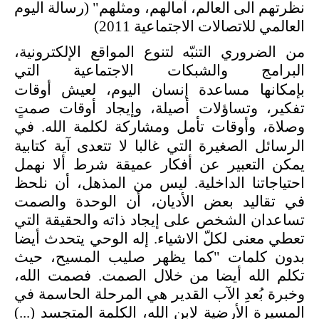
نظرتهم الى العالم، آمالهم، ومثلهم"
(رسالة اليوم
العالمي للاتصالات الاجتماعية 2011)
من الضروري التنبّه لتنوع المواقع الإلكترونية،
البرامج والشبكات الاجتماعية التي
بإمكانها
مساعدة إنسان اليوم، لعيش أوقات
تفكير، وتساؤلات أصيلة، وإيجاد أوقات صمتٍ
وصلاة، وأوقات تأمل ومشاركة لكلمة الله. في
الرسائل الصغيرة التي غالبا لا تتعدى آية
كتابية
يمكن التعبير عن أفكار عميقة شرط ألا نهمل
احتياجاتنا الداخلية. ليس من المذهل، أن نلحظ
في تقاليد بعض الأديان، أن الوحدة والصمت
تساعدان الشخص على إيجاد ذاته والحقيقة التي
تعطي معنى لكلّ الاشياء. إله الوحي يتحدث أيضا
بدون كلمات "كما يظهر صليب المسيح، حيث
تكلم الله أيضا من خلال الصمت. فصمت الله،
وخبرة بُعدِ الآب القدير هي المرحلة الحاسمة في
المسيرة الأرضية لابن الله، الكلمة المتجسد (...)