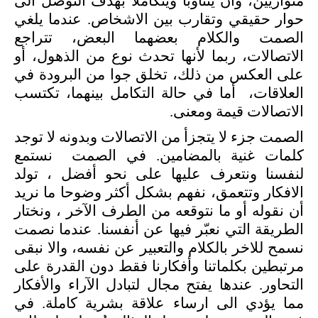
متوازيين، وأن يتناوبا ويتكاملا بهدف التوصل الى
حوار حقيقي وتقارب بين الاشخاص. عندما يلغي
الصمت والكلام بعضهما البعض، تتراجع
الاتصالات، ربما لأنها تحدث نوع من الذهول، أو
على العكس من ذلك، تخلق جوا من البرودة في
العلاقات، أما في حالة التكامل بينهما، تكتسب
الاتصالات قيمة ومعنى.
الصمت جزء لا يتجزأ من الاتصالات وبدونه لا توجد
كلمات غنية بالمضامين. في الصمت نستمع
لنفسنا ونتعرف عليها على نحو أفضل ، تولد
الافكار وتتعمق، نفهم بشكل أكثر وضوحا ما نريد
أن نقوله أو ما نتوقعه من الطرف الآخر ، ونختار
الطريقة التي نعبّر فيها عن أنفسنا. عندما نصمت
نسمح للاخر بالكلام والتعبير عن نفسه، والا نبقى
مرتبطين بكلماتنا وأفكارنا فقط دون القدرة على
التحاور. عندها يفتح مجال لتبادل الآراء والأفكار
مما يؤدي الى ارساء علاقة بشرية كاملة. في