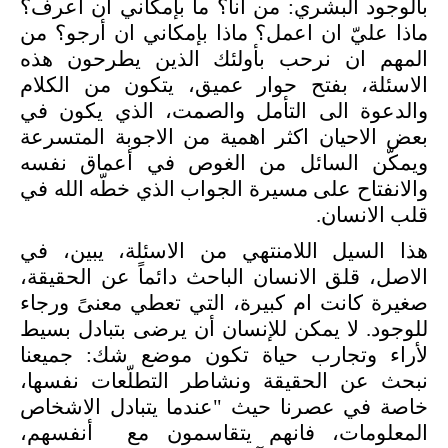
بالوجود البشري: من انا؟ ما بإمكاني ان اعرف؟
ماذا عليّ ان اعمل؟ ماذا بإمكاني ان أرجو؟ من
المهم ان نرحب بأولئك الذين يطرحون هذه
الاسئلة، بفتح حوار عميق، يتكون من الكلام
والدعوة الى التأمل والصمت، الذي يكون في
بعض الاحيان اكثر اهمية من الاجوبة المتسرعة
ويمكّن السائل من الغوص في أعماق نفسه
والانفتاح على مسيرة الجواب الذي خطّه الله في
قلب الانسان.
هذا السيل اللامنتهي من الاسئلة، يبين، في
الاصل، قلق الانسان الباحث دائماً عن الحقيقة،
صغيرة كانت ام كبيرة، التي تعطي معنىً ورجاء
للوجود. لا يمكن للإنسان أن يرضى بتبادل بسيط
لأراء وتجارب حياة تكون موضع شك: جميعنا
نبحث عن الحقيقة ونشاطر التطلّعات نفسها،
خاصة في عصرنا حيث "عندما يتبادل الاشخاص
المعلومات، فانهم يتقاسمون مع أنفسهم،