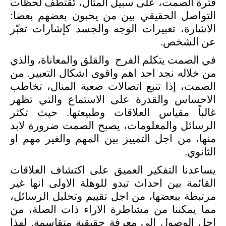
فترة الصمت، على سبيل المثال، تُقتطف لحظات
التواصل الحقيقي بين من يحبون بعضهم بعضا:
الاشارة، تعبيرات الوجه والجسد كإشارات تعبّر
عن الشخص.
في الصمت يتكلم الفرح والقلق والمعاناة، والذي
من خلاله نجد احد اهم واقوى اشكال التعبير. من
الصمت، إذا تنبع اتصالات صعبة المنال، تخاطب
الاحساس والقدرة على الاستماع والتي تظهر
غالباً مقياس العلاقات وطبيعتها. حيث تكثر
الرسائل والمعلومات، يصبح الصمت ضرورة لابد
منها، من اجل التمييز بين المهم والغير مهم او
الثانوي.
يساعدنا التفكير العميق على اكتشاف العلاقات
القائمة بين احداث تبدو للوهلة الاولى انها غير
مرتبطة ببعضها، من اجل تقييم وتحليل الرسائل،
مما يمكننا من مشاطرة الاراء ذات الصلة، من
اجل الوصول الى معرفة حقيقية متقاسمة. لهذا