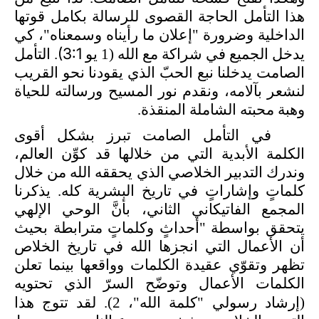
هذا التأمل الحاجة القصوى للرسالة بكامل قوتها
الداخلية وضرورة "إعلان ما رأيناه وسمعناه"، كي
(3:1
يدخل الجميع في شراكة مع الله (1 يو
. التأمل
الصامت يدخلنا نبع الحبّ الذي يقودنا نحو القريب
لنشعر بآلامه، ونقدم نور المسيح ورسالته للحياة
وهبة محبته الشاملة المنقذة.
في التأمل الصامت تبرز بشكل أقوى
الكلمة الأبدية التي من خلالها قد كوِّن العالم،
وندرك التدبير الخلاصي الذي يحققه الله من خلال
كلماتٍ وإشاراتٍ في تاريخ البشرية كله. يذكرنا
المجمع الفاتيكاني الثاني، بأنَّ الوحي الإلهي
يتحقق بواسطة "أحداثٍ وكلماتٍ مترابطة بحيث
أن الأعمال التي انجزها الله في تاريخ الخلاص
تظهر وتقوّي عقيدة الكلمات وواقعها بينما تعلن
الكلمات الأعمال وتوضّح السرّ الذي تحتويه
(إرشاد رسولي
"كلمة الله"، 2). لقد تتوج هذا