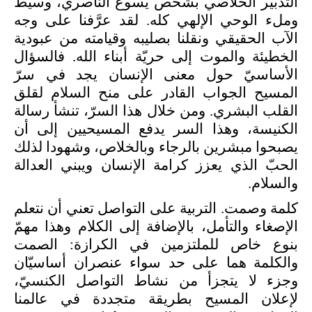
التدبير الخلاصي بشخص يسوع الناصري، وسيط
وملء الوحي الإلهي كله. لقد عرَّفنا على وجه
الآب الحقيقي ونقلنا بصليبه وقيامته من عبودية
الخطيئة والموت إلى حريّة أبناء الله. فالسؤال
الأساسيّ حول معنى الإنسان يجد في سرّ
المسيح الجواب القادر على منح السلام لقلق
القلب البشري. ومن خلال هذا السرّ، تنشأ رسالة
الكنيسة، وهذا السر يدفع المسيحيين إلى أن
يصبحوا مبشرين بالرجاء وبالخلاص، وشهودا لذلك
الحبّ الذي يعزز كرامة الإنسان ويبني العدالة
والسلام.
كلمة وصمت. التربية على التواصل تعني أن نتعلم
الإصغاء والتأمل، بالإضافة
إلى
الكلام
وهذا مهمّ
بنوع خاص للملتزمين في الكرازة: الصمت
والكلمة هما على حد سواء عنصران أساسيّان
وجزء لا يتجزأ من نشاط التواصل الكنسيّ،
لإعلان المسيح بطريقة متجددة في عالمنا