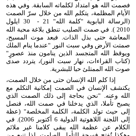
فصمت الله هو امتداد لكلماته السابقة. وفي هذه
الأيام المظلمة، يتكلم الله من خلال سرّ الصمت
(الرسالة البابوية "كلمة الله"
30 - 21
ايلول
2010
).
في صمت الصليب تنطق بلاغة محبة الله
المعاشة حتى بذل الذات. فبعد موت المسيح،
صمتت الأرض وفي سبت النور "عندما ينام الملك
ويوقظ الله المتجسد الذين ينامون منذ عصورٍ"
(كتاب القراءات، نهار سبت النور)، يتردد صدى
صوت الله الممتلئ حبا للبشرية.
إذا كلم الله الإنسان حتى من خلال الصمت،
يكتشف الإنسان في الصمت إمكانية التكلم مع
الله وعنه. "نحن بحاجة إلى ذلك الصمت الذي
يصبح تأملا، الذي يدخلنا في صمت الله، فنصل
إلى حيث تولد الكلمة، الكلمة المخلصة" (عظة
إلى اللجنة اللاهوتية الدولية 6 أكتوبر 2006). في
الكلام عن عظمة الله يبقى كلامنا غير ملائم
وهكذا تُفتح فسحة للتأمل الصامت. لذا تنبع من