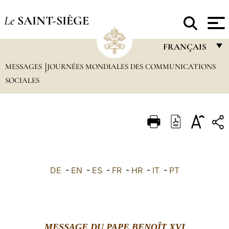
Le
SAINT-SIÈGE
FRANÇAIS
MESSAGES
JOURNÉES MONDIALES DES COMMUNICATIONS
FRANÇAIS
SOCIALES
ENGLISH
ITALIANO
PORTUGUÊS
ESPAÑOL
DEUTSCH
DE
-
EN
-
ES
-
FR
-
HR
-
IT
-
PT
POLSKI
العربيّة
中文
MESSAGE DU PAPE BENOÎT XVI