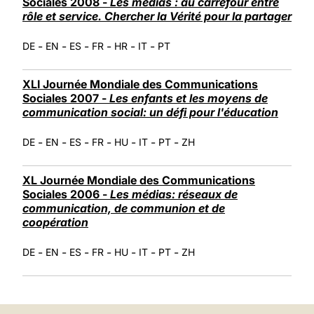
Sociales 2008 -
Les médias : au carrefour entre
rôle et service. Chercher la Vérité pour la partager
-
-
-
-
-
-
DE
EN
ES
FR
HR
IT
PT
XLI Journée Mondiale des Communications
Sociales 2007 -
Les enfants et les moyens de
communication social: un défi pour l'éducation
-
-
-
-
-
-
-
DE
EN
ES
FR
HU
IT
PT
ZH
XL Journée Mondiale des Communications
Sociales 2006 -
Les médias: réseaux de
communication, de communion et de
coopération
-
-
-
-
-
-
-
DE
EN
ES
FR
HU
IT
PT
ZH