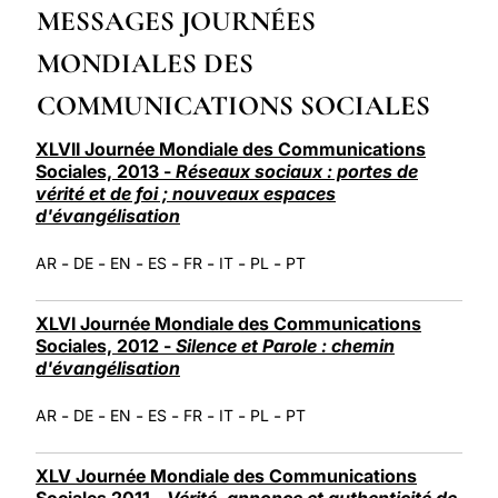
MESSAGES JOURNÉES
LATINE
MONDIALES DES
COMMUNICATIONS SOCIALES
XLVII Journée Mondiale des Communications
Sociales, 2013 -
Réseaux sociaux : portes de
vérité et de foi ; nouveaux espaces
d'évangélisation
-
-
-
-
-
-
-
AR
DE
EN
ES
FR
IT
PL
PT
XLVI Journée Mondiale des Communications
Sociales, 2012 -
Silence et Parole : chemin
d'évangélisation
-
-
-
-
-
-
-
AR
DE
EN
ES
FR
IT
PL
PT
XLV Journée Mondiale des Communications
Sociales 2011 -
Vérité, annonce et authenticité de