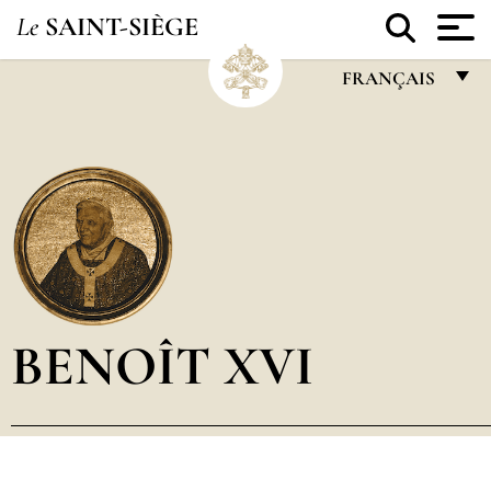
Le
SAINT-SIÈGE
FRANÇAIS
FRANÇAIS
ENGLISH
ITALIANO
PORTUGUÊS
ESPAÑOL
DEUTSCH
BENOÎT XVI
POLSKI
العربيّة
中文