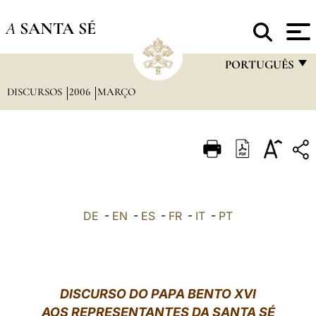
A
SANTA SÉ
PORTUGUÊS
DISCURSOS
2006
MARÇO
FRANÇAIS
ENGLISH
ITALIANO
PORTUGUÊS
ESPAÑOL
DE
-
EN
-
ES
-
FR
-
IT
-
PT
DEUTSCH
POLSKI
العربيّة
DISCURSO DO PAPA BENTO XVI
AOS REPRESENTANTES DA SANTA SÉ
中文