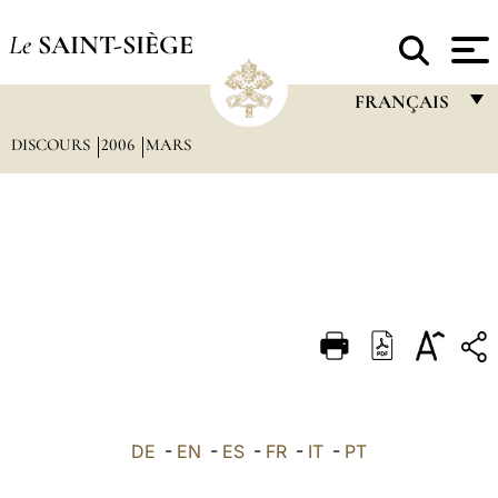
Le
SAINT-SIÈGE
FRANÇAIS
DISCOURS
2006
MARS
FRANÇAIS
ENGLISH
ITALIANO
PORTUGUÊS
ESPAÑOL
DEUTSCH
POLSKI
العربيّة
DE
-
EN
-
ES
-
FR
-
IT
-
PT
中文