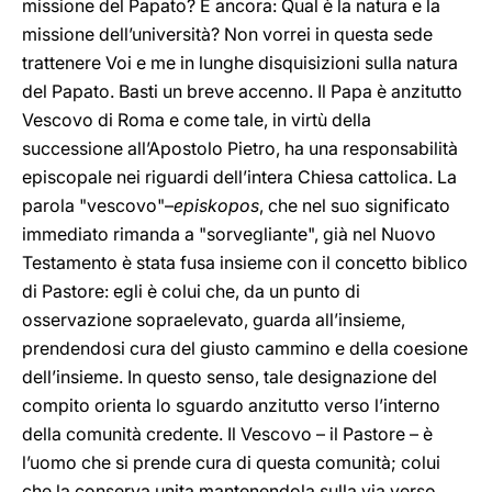
missione del Papato? E ancora: Qual è la natura e la
missione dell’università? Non vorrei in questa sede
trattenere Voi e me in lunghe disquisizioni sulla natura
del Papato. Basti un breve accenno. Il Papa è anzitutto
Vescovo di Roma e come tale, in virtù della
successione all’Apostolo Pietro, ha una responsabilità
episcopale nei riguardi dell’intera Chiesa cattolica. La
parola "vescovo"–
episkopos
, che nel suo significato
immediato rimanda a "sorvegliante", già nel Nuovo
Testamento è stata fusa insieme con il concetto biblico
di Pastore: egli è colui che, da un punto di
osservazione sopraelevato, guarda all’insieme,
prendendosi cura del giusto cammino e della coesione
dell’insieme. In questo senso, tale designazione del
compito orienta lo sguardo anzitutto verso l’interno
della comunità credente. Il Vescovo – il Pastore – è
l’uomo che si prende cura di questa comunità; colui
che la conserva unita mantenendola sulla via verso