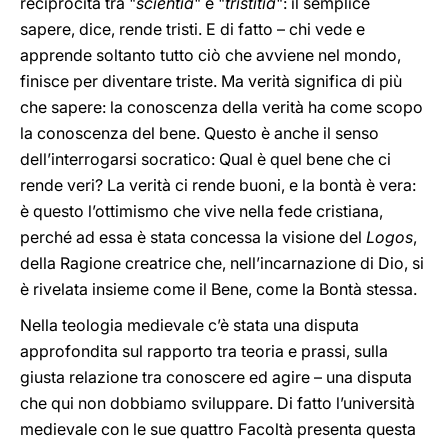
reciprocità tra "
scientia
" e "
tristitia
": il semplice
sapere, dice, rende tristi. E di fatto – chi vede e
apprende soltanto tutto ciò che avviene nel mondo,
finisce per diventare triste. Ma verità significa di più
che sapere: la conoscenza della verità ha come scopo
la conoscenza del bene. Questo è anche il senso
dell’interrogarsi socratico: Qual è quel bene che ci
rende veri? La verità ci rende buoni, e la bontà è vera:
è questo l’ottimismo che vive nella fede cristiana,
perché ad essa è stata concessa la visione del
Logos
,
della Ragione creatrice che, nell’incarnazione di Dio, si
è rivelata insieme come il Bene, come la Bontà stessa.
Nella teologia medievale c’è stata una disputa
approfondita sul rapporto tra teoria e prassi, sulla
giusta relazione tra conoscere ed agire – una disputa
che qui non dobbiamo sviluppare. Di fatto l’università
medievale con le sue quattro Facoltà presenta questa