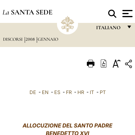
La
SANTA SEDE
ITALIANO
DISCORSI
2008
GENNAIO
FRANÇAIS
ENGLISH
ITALIANO
PORTUGUÊS
ESPAÑOL
DE
-
EN
-
ES
-
FR
-
HR
-
IT
-
PT
DEUTSCH
POLSKI
العربيّة
ALLOCUZIONE DEL SANTO PADRE
BENEDETTO XVI
中文