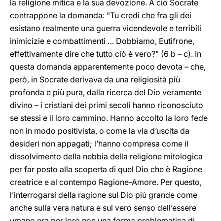
la religione mitica e la sua devozione. A ciò Socrate
contrappone la domanda: "Tu credi che fra gli dei
esistano realmente una guerra vicendevole e terribili
inimicizie e combattimenti … Dobbiamo, Eutifrone,
effettivamente dire che tutto ciò è vero?" (6 b – c). In
questa domanda apparentemente poco devota – che,
però, in Socrate derivava da una religiosità più
profonda e più pura, dalla ricerca del Dio veramente
divino – i cristiani dei primi secoli hanno riconosciuto
se stessi e il loro cammino. Hanno accolto la loro fede
non in modo positivista, o come la via d’uscita da
desideri non appagati; l’hanno compresa come il
dissolvimento della nebbia della religione mitologica
per far posto alla scoperta di quel Dio che è Ragione
creatrice e al contempo Ragione-Amore. Per questo,
l’interrogarsi della ragione sul Dio più grande come
anche sulla vera natura e sul vero senso dell’essere
umano era per loro non una forma problematica di