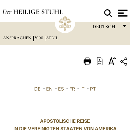
Der
HEILIGE STUHL
DEUTSCH
ANSPRACHEN
2008
APRIL
FRANÇAIS
ENGLISH
ITALIANO
PORTUGUÊS
ESPAÑOL
DE
-
EN
-
ES
-
FR
-
IT
-
PT
DEUTSCH
POLSKI
العربيّة
APOSTOLISCHE REISE
IN DIE VEREINIGTEN STAATEN VON AMERIKA
中文