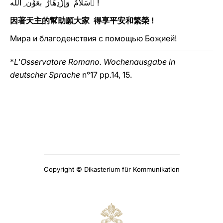
سَلامٌ وَإزْدِهَارٌ بعَوْن ِ الله ِ!
因著天主的幫助願大家 得享平安和繁榮 !
Мира и благоденствия с помощью Боҗией!
*
L'Osservatore Romano. Wochenausgabe in
deutscher Sprache
n°17 pp.14, 15.
Copyright © Dikasterium für Kommunikation