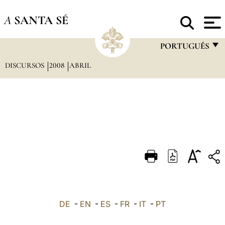
A
SANTA SÉ
PORTUGUÊS
DISCURSOS
2008
ABRIL
FRANÇAIS
ENGLISH
ITALIANO
PORTUGUÊS
ESPAÑOL
DEUTSCH
POLSKI
العربيّة
DE
-
EN
-
ES
-
FR
-
IT
-
PT
中文