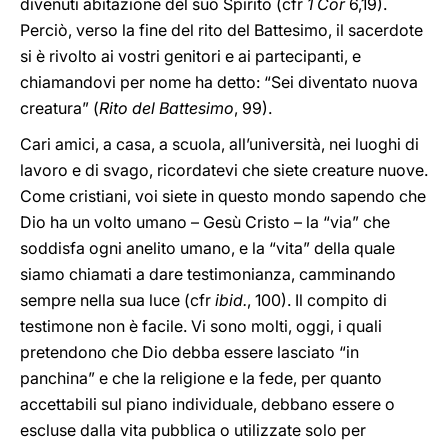
divenuti abitazione del suo Spirito (cfr
1 Cor
6,19).
Perciò, verso la fine del rito del Battesimo, il sacerdote
si è rivolto ai vostri genitori e ai partecipanti, e
chiamandovi per nome ha detto: “Sei diventato nuova
creatura” (
Rito del Battesimo
, 99).
Cari amici, a casa, a scuola, all’università, nei luoghi di
lavoro e di svago, ricordatevi che siete creature nuove.
Come cristiani, voi siete in questo mondo sapendo che
Dio ha un volto umano – Gesù Cristo – la “via” che
soddisfa ogni anelito umano, e la “vita” della quale
siamo chiamati a dare testimonianza, camminando
sempre nella sua luce (cfr
ibid.
, 100). Il compito di
testimone non è facile. Vi sono molti, oggi, i quali
pretendono che Dio debba essere lasciato “in
panchina” e che la religione e la fede, per quanto
accettabili sul piano individuale, debbano essere o
escluse dalla vita pubblica o utilizzate solo per