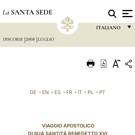
La
SANTA SEDE
ITALIANO
DISCORSI
2008
LUGLIO
FRANÇAIS
ENGLISH
ITALIANO
PORTUGUÊS
ESPAÑOL
DE
-
EN
-
ES
-
FR
-
IT
-
PL
-
PT
DEUTSCH
POLSKI
العربيّة
VIAGGIO APOSTOLICO
DI SUA SANTITÀ BENEDETTO XVI
中文