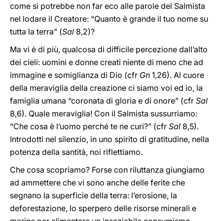
come si potrebbe non far eco alle parole del Salmista
nel lodare il Creatore: “Quanto è grande il tuo nome su
tutta la terra” (
Sal
8,2)?
Ma vi è di più, qualcosa di difficile percezione dall’alto
dei cieli: uomini e donne creati niente di meno che ad
immagine e somiglianza di Dio (cfr
Gn
1,26). Al cuore
della meraviglia della creazione ci siamo voi ed io, la
famiglia umana “coronata di gloria e di onore” (cfr
Sal
8,6). Quale meraviglia! Con il Salmista sussurriamo:
“Che cosa è l’uomo perché te ne curi?” (cfr
Sal
8,5).
Introdotti nel silenzio, in uno spirito di gratitudine, nella
potenza della santità, noi riflettiamo.
Che cosa scopriamo? Forse con riluttanza giungiamo
ad ammettere che vi sono anche delle ferite che
segnano la superficie della terra: l’erosione, la
deforestazione, lo sperpero delle risorse minerali e