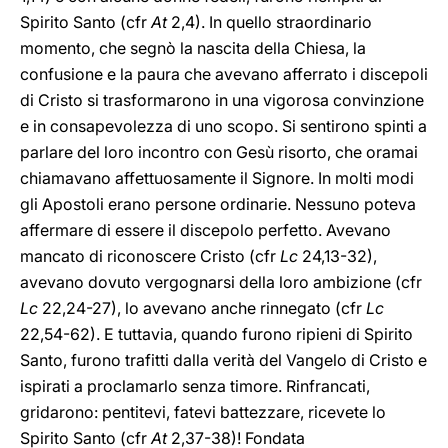
Spirito Santo (cfr
At
2,4). In quello straordinario
momento, che segnò la nascita della Chiesa, la
confusione e la paura che avevano afferrato i discepoli
di Cristo si trasformarono in una vigorosa convinzione
e in consapevolezza di uno scopo. Si sentirono spinti a
parlare del loro incontro con Gesù risorto, che oramai
chiamavano affettuosamente il Signore. In molti modi
gli Apostoli erano persone ordinarie. Nessuno poteva
affermare di essere il discepolo perfetto. Avevano
mancato di riconoscere Cristo (cfr
Lc
24,13-32),
avevano dovuto vergognarsi della loro ambizione (cfr
Lc
22,24-27), lo avevano anche rinnegato (cfr
Lc
22,54-62). E tuttavia, quando furono ripieni di Spirito
Santo, furono trafitti dalla verità del Vangelo di Cristo e
ispirati a proclamarlo senza timore. Rinfrancati,
gridarono: pentitevi, fatevi battezzare, ricevete lo
Spirito Santo (cfr
At
2,37-38)! Fondata