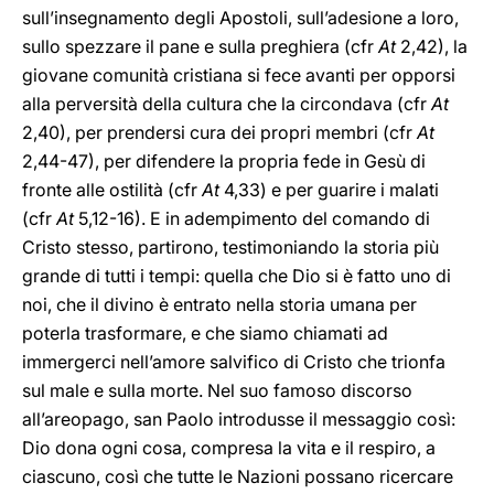
sull’insegnamento degli Apostoli, sull’adesione a loro,
sullo spezzare il pane e sulla preghiera (cfr
At
2,42), la
giovane comunità cristiana si fece avanti per opporsi
alla perversità della cultura che la circondava (cfr
At
2,40), per prendersi cura dei propri membri (cfr
At
2,44-47), per difendere la propria fede in Gesù di
fronte alle ostilità (cfr
At
4,33) e per guarire i malati
(cfr
At
5,12-16). E in adempimento del comando di
Cristo stesso, partirono, testimoniando la storia più
grande di tutti i tempi: quella che Dio si è fatto uno di
noi, che il divino è entrato nella storia umana per
poterla trasformare, e che siamo chiamati ad
immergerci nell’amore salvifico di Cristo che trionfa
sul male e sulla morte. Nel suo famoso discorso
all’areopago, san Paolo introdusse il messaggio così:
Dio dona ogni cosa, compresa la vita e il respiro, a
ciascuno, così che tutte le Nazioni possano ricercare