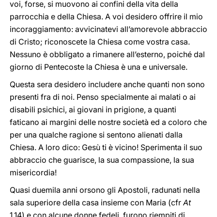
voi, forse, si muovono ai confini della vita della
parrocchia e della Chiesa. A voi desidero offrire il mio
incoraggiamento: avvicinatevi all’amorevole abbraccio
di Cristo; riconoscete la Chiesa come vostra casa.
Nessuno è obbligato a rimanere all’esterno, poiché dal
giorno di Pentecoste la Chiesa è una e universale.
Questa sera desidero includere anche quanti non sono
presenti fra di noi. Penso specialmente ai malati o ai
disabili psichici, ai giovani in prigione, a quanti
faticano ai margini delle nostre società ed a coloro che
per una qualche ragione si sentono alienati dalla
Chiesa. A loro dico: Gesù ti è vicino! Sperimenta il suo
abbraccio che guarisce, la sua compassione, la sua
misericordia!
Quasi duemila anni orsono gli Apostoli, radunati nella
sala superiore della casa insieme con Maria (cfr
At
1,14) e con alcune donne fedeli, furono riempiti di