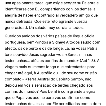
una apasionante tarea, que exige acoger su Palabra e
identificarse con Él, compartiendo con los demás la
alegría de haber encontrado al verdadero amigo que
nunca defrauda. Que este reto agrande vuestra
generosidad. Un saludo muy cordial a todos.
Queridos amigos dos vários países de língua oficial
portuguesa, bem-vindos a Sidney! A todos saúdo com
afecto: os de perto e os de longe. Lá, na vossa Pátria,
tereis ouvido Jesus segredar-vos: «Sereis minhas
testemunhas… até aos confins do mundo» (Act 1, 8). A
viagem mais ou menos longa que enfrentastes para
chegar até aqui, à Austrália ou – de seu nome cristão
completo – «Terra Austral do Espírito Santo», não
deixou em vós a sensação de terdes chegado aos
confins do mundo? Pois bem! É com grande alegria
que o Papa vos acolhe para vos confirmar como
testemunhas de Jesus, por Ele acreditadas com o dom