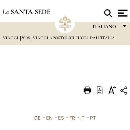
La
SANTA SEDE
ITALIANO
VIAGGI
2008
VIAGGI APOSTOLICI FUORI DALL'ITALIA
FRANÇAIS
ENGLISH
ITALIANO
PORTUGUÊS
ESPAÑOL
DEUTSCH
POLSKI
العربيّة
DE
-
EN
-
ES
-
FR
-
IT
-
PT
中文