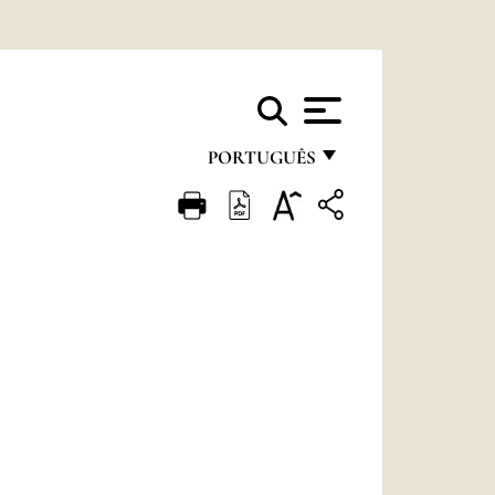
PORTUGUÊS
FRANÇAIS
ENGLISH
ITALIANO
PORTUGUÊS
ESPAÑOL
DEUTSCH
POLSKI