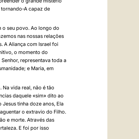
preender o grande mistério
r, tornando-A capaz de
m o seu povo. Ao longo do
fazemos nas nossas relações
 A Aliança com Israel foi
nitivo, o momento do
 Senhor, representava toda a
umanidade; e Maria, em
 Na vida real, não é tão
ncias daquele «sim» dito ao
 Jesus tinha doze anos, Ela
aguentar o extravio do Filho.
xão e morte. Através das
taleza. E foi por isso