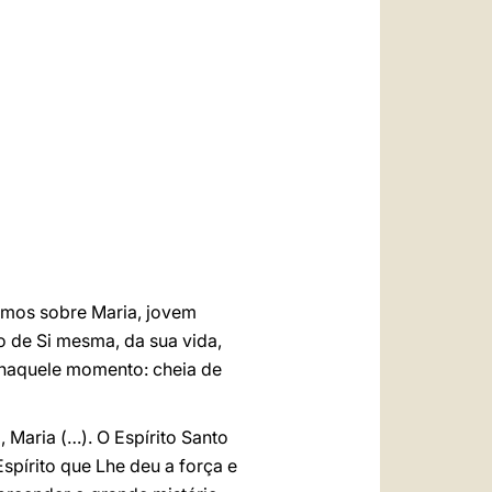
العربيّة
中文
LATINE
remos sobre Maria, jovem
 de Si mesma, da sua vida,
 naquele momento: cheia de
 Maria (…). O Espírito Santo
 Espírito que Lhe deu a força e