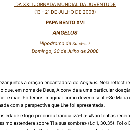
DA XXIII JORNADA MUNDIAL DA JUVENTUDE
(13 - 21 DE JULHO DE 2008)
PAPA BENTO XVI
ANGELUS
Hipódromo de
Randwick
Domingo, 20 de Julho de 2008
ezar juntos a oração encantadora do
Angelus
. Nela reflecti
o que, em nome de Deus, A convida a uma particular doação
lher e mãe. Podemos imaginar como deveria sentir-Se Maria
hada com a perspectiva que Lhe foi apresentada.
iedade e logo procurou tranquilizá-La: «Não tenhas receio,
tíssimo estenderá sobre Ti a sua sombra» (
Lc
1, 30.35). Foi o