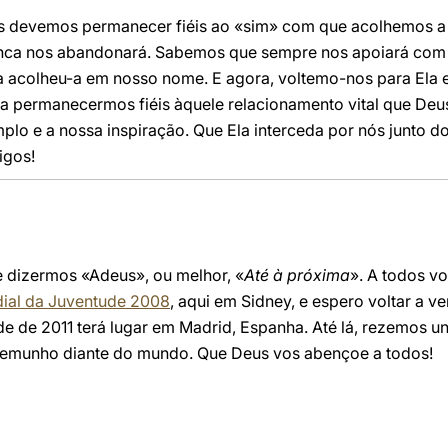
 devemos permanecer fiéis ao «sim» com que acolhemos a o
nca nos abandonará. Sabemos que sempre nos apoiará com o
a acolheu-a em nosso nome. E agora, voltemo-nos para Ela
ra permanecermos fiéis àquele relacionamento vital que De
plo e a nossa inspiração. Que Ela interceda por nós junto d
igos!
dizermos «Adeus», ou melhor, «
Até à próxima
». A todos v
ial da Juventude 2008
, aqui em Sidney, e espero voltar a ve
 de 2011 terá lugar em Madrid, Espanha. Até lá, rezemos un
estemunho diante do mundo. Que Deus vos abençoe a todos!