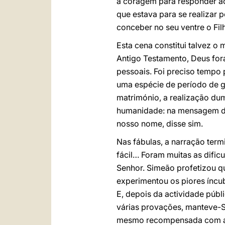
a coragem para responder ao
que estava para se realizar 
conceber no seu ventre o Fil
Esta cena constitui talvez o
Antigo Testamento, Deus for
pessoais. Foi preciso tempo 
uma espécie de período de 
matrimónio, a realização dum
humanidade: na mensagem do
nosso nome, disse sim.
Nas fábulas, a narração termi
fácil… Foram muitas as difi
Senhor. Simeão profetizou q
experimentou os piores íncub
E, depois da actividade públi
várias provações, manteve-Se
mesmo recompensada com a 