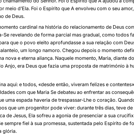
 chamamento do Senhor. Foi o Espírito que A ajudou a com
por meio d’Ela. Foi o Espírito que A envolveu com o seu amo
ho de Deus.
 momento cardinal na história do relacionamento de Deus co
a-Se revelando de forma parcial mas gradual, como todos 
para que o povo eleito aprofundasse a sua relação com Deus.
galanteio, um longo namoro. Chegou depois o momento defi
a nova e eterna aliança. Naquele momento, Maria, diante do
 Anjo, era Deus que fazia uma proposta de matrimónio à h
na aqui: e todos, «desde então, viveram felizes e contentes».
culdades com que Maria Se debateu ao enfrentar as consequê
ue uma espada haveria de trespassar-Lhe o coração. Quando
os que um progenitor pode viver: durante três dias, teve de 
ca de Jesus, Ela sofreu a agonia de presenciar a sua crucifi
 sempre fiel à sua promessa, sustentada pelo Espírito de for
glória.