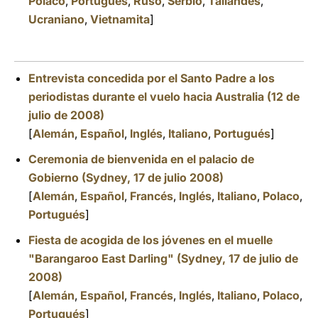
Polaco
,
Portugués
,
Ruso
,
Serbio
,
Tailandés
,
Ucraniano
,
Vietnamita
]
Entrevista concedida por el Santo Padre a los
periodistas durante el vuelo hacia Australia (12 de
julio de 2008)
[
Alemán
,
Español
,
Inglés
,
Italiano
,
Portugués
]
Ceremonia de bienvenida en el palacio de
Gobierno (Sydney, 17 de julio 2008)
[
Alemán
,
Español
,
Francés
,
Inglés
,
Italiano
,
Polaco
,
Portugués
]
Fiesta de acogida de los jóvenes en el muelle
"Barangaroo East Darling" (Sydney, 17 de julio de
2008)
[
Alemán
,
Español
,
Francés
,
Inglés
,
Italiano
,
Polaco
,
Portugués
]