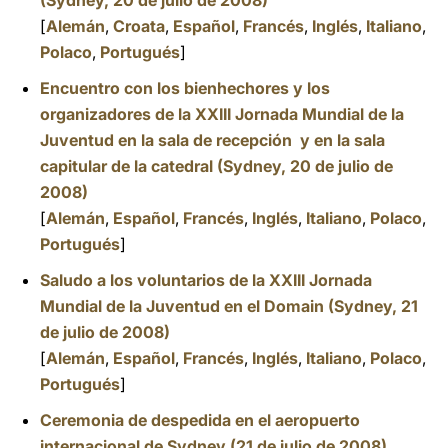
(Sydney, 20 de julio de 2008)
[
Alemán
,
Croata
,
Español
,
Francés
,
Inglés
,
Italiano
,
Polaco
,
Portugués
]
Encuentro con los bienhechores y los
organizadores de la XXIII Jornada Mundial de la
Juventud en la sala de recepción y en la sala
capitular de la catedral (Sydney, 20 de julio de
2008)
[
Alemán
,
Español
,
Francés
,
Inglés
,
Italiano
,
Polaco
,
Portugués
]
Saludo a los voluntarios de la XXIII Jornada
Mundial de la Juventud en el Domain (Sydney, 21
de julio de 2008)
[
Alemán
,
Español
,
Francés
,
Inglés
,
Italiano
,
Polaco
,
Portugués
]
Ceremonia de despedida en el aeropuerto
internacional de Sydney (21 de julio de 2008)