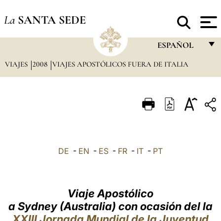
La
SANTA SEDE
ESPAÑOL
VIAJES
2008
VIAJES APOSTÓLICOS FUERA DE ITALIA
FRANÇAIS
ENGLISH
ITALIANO
PORTUGUÊS
ESPAÑOL
DE
-
EN
-
ES
-
FR
-
IT
-
PT
DEUTSCH
POLSKI
Viaje Apostólico
العربيّة
a Sydney (Australia) con ocasión del la
XXIII Jornada Mundial de la Juventud
中文