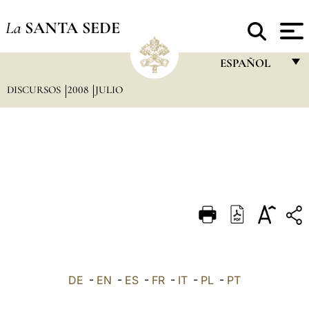
La
SANTA SEDE
ESPAÑOL
DISCURSOS
2008
JULIO
FRANÇAIS
ENGLISH
ITALIANO
PORTUGUÊS
ESPAÑOL
DEUTSCH
POLSKI
العربيّة
DE
-
EN
-
ES
-
FR
-
IT
-
PL
-
PT
中文