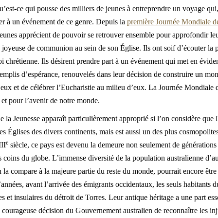
’est-ce qui pousse des milliers de jeunes à entreprendre un voyage qui
iper à un événement de ce genre. Depuis la
première Journée Mondiale de
unes apprécient de pouvoir se retrouver ensemble pour approfondir leur 
 joyeuse de communion au sein de son Église. Ils ont soif d’écouter la 
oi chrétienne. Ils désirent prendre part à un événement qui met en évide
x remplis d’espérance, renouvelés dans leur décision de construire un mon
 eux et de célébrer l’Eucharistie au milieu d’eux. La Journée Mondiale 
e et pour l’avenir de notre monde.
e la Jeunesse apparaît particulièrement approprié si l’on considère que l
les Églises des divers continents, mais est aussi un des plus cosmopolite
e
II
siècle, ce pays est devenu la demeure non seulement de générations
s coins du globe. L’immense diversité de la population australienne d’a
i on la compare à la majeure partie du reste du monde, pourrait encore êt
années, avant l’arrivée des émigrants occidentaux, les seuls habitants d
nes et insulaires du détroit de Torres. Leur antique héritage a une part es
a courageuse décision du Gouvernement australien de reconnaître les in