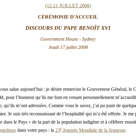
(12-21 JUILLET 2008)
CÉRÉMONIE D
'ACCUEIL
DISCOURS DU PAPE BENOÎT XVI
Government House - Sydney
Jeudi 17
juillet 2008
vous salue aujourd’hui : je désire remercier le Gouverneur Général, le 
, pour l’honneur qu’ils me font en venant personnellement m’accueillir 
e, qu’ils m’ont adressées. Comme vous le savez, j’ai pu jouir de quelq
er. Je suis très reconnaissant de l’hospitalité qui m’a été offerte. Je me
e dans le Pays » de la part de la population indigène et à célébrer ensu
e
ostolique
dans votre pays : la
23
Journée Mondiale de la Jeunesse
.