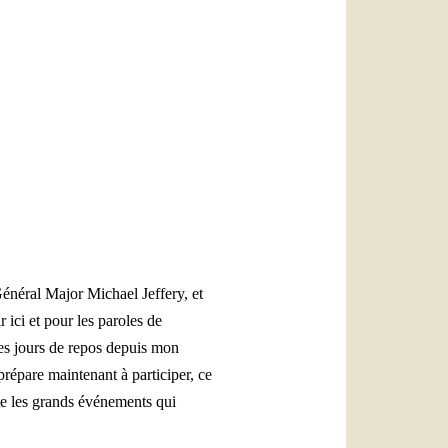
العربيّة
中文
LATINE
Général Major Michael Jeffery, et
ici et pour les paroles de
ues jours de repos depuis mon
 prépare maintenant à participer, ce
ite les grands événements qui