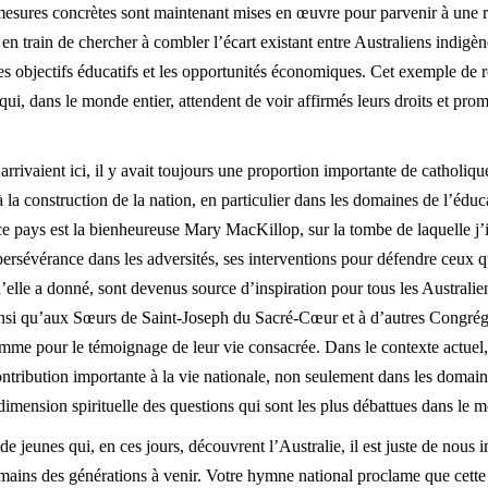
mesures concrètes sont maintenant mises en œuvre pour parvenir à une ré
s en train de chercher à combler l’écart existant entre Australiens indigè
les objectifs éducatifs et les opportunités économiques. Cet exemple de r
ui, dans le monde entier, attendent de voir affirmés leurs droits et pro
arrivaient ici, il y avait toujours une proportion importante de catholiq
 à la construction de la nation, en particulier dans les domaines de l’édu
ce pays est la bienheureuse Mary MacKillop, sur la tombe de laquelle j’ir
ersévérance dans les adversités, ses interventions pour défendre ceux qui
u’elle a donné, sont devenus source d’inspiration pour tous les Australi
insi qu’aux Sœurs de Saint-Joseph du Sacré-Cœur et à d’autres Congréga
comme pour le témoignage de leur vie consacrée. Dans le contexte actuel
ontribution importante à la vie nationale, non seulement dans les domaine
 dimension spirituelle des questions qui sont les plus débattues dans le
s de jeunes qui, en ces jours, découvrent l’Australie, il est juste de nous
 mains des générations à venir. Votre hymne national proclame que cette 