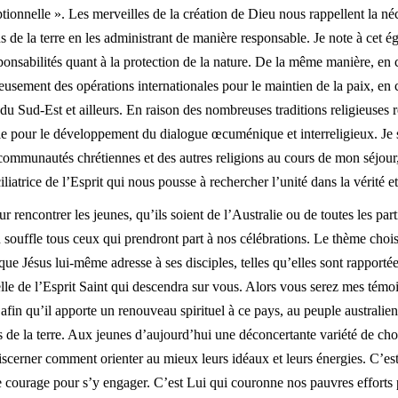
tionnelle ». Les merveilles de la création de Dieu nous rappellent la né
 de la terre en les administrant de manière responsable. Je note à cet é
ponsabilités quant à la protection de la nature. De la même manière, en 
sement des opérations internationales pour le maintien de la paix, en c
 du Sud-Est et ailleurs. En raison des nombreuses traditions religieuses r
tile pour le développement du dialogue œcuménique et interreligieux. Je 
 communautés chrétiennes et des autres religions au cours de mon séjou
liatrice de l’Esprit qui nous pousse à rechercher l’unité dans la vérité et
our rencontrer les jeunes, qu’ils soient de l’Australie ou de toutes les pa
n souffle tous ceux qui prendront part à nos célébrations. Le thème choi
que Jésus lui-même adresse à ses disciples, telles qu’elles sont rapporté
elle de l’Esprit Saint qui descendra sur vous. Alors vous serez mes tém
nt afin qu’il apporte un renouveau spirituel à ce pays, au peuple australie
 de la terre. Aux jeunes d’aujourd’hui une déconcertante variété de choi
 discerner comment orienter au mieux leurs idéaux et leurs énergies. C’es
le courage pour s’y engager. C’est Lui qui couronne nos pauvres efforts