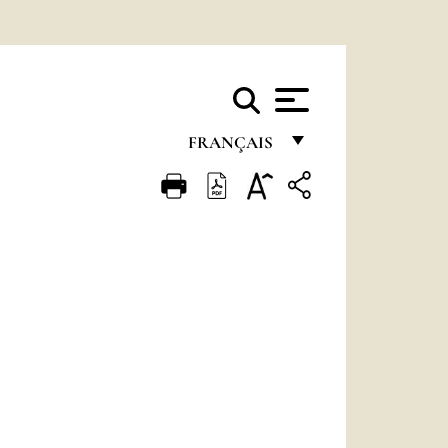
FRANÇAIS
FRANÇAIS
ENGLISH
ITALIANO
PORTUGUÊS
ESPAÑOL
DEUTSCH
POLSKI