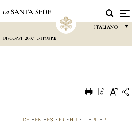
La
SANTA SEDE
ITALIANO
DISCORSI
2007
OTTOBRE
FRANÇAIS
ENGLISH
ITALIANO
PORTUGUÊS
ESPAÑOL
DEUTSCH
POLSKI
العربيّة
DE
-
EN
-
ES
-
FR
-
HU
-
IT
-
PL
-
PT
中文