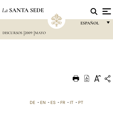
La
SANTA SEDE
ESPAÑOL
DISCURSOS
2009
MAYO
FRANÇAIS
ENGLISH
ITALIANO
PORTUGUÊS
ESPAÑOL
DEUTSCH
POLSKI
العربيّة
DE
-
EN
-
ES
-
FR
-
IT
-
PT
中文