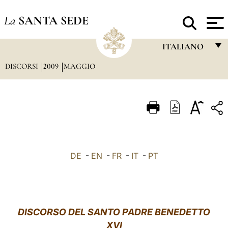
La
SANTA SEDE
ITALIANO
DISCORSI
2009
MAGGIO
FRANÇAIS
ENGLISH
ITALIANO
PORTUGUÊS
ESPAÑOL
DE
-
EN
-
FR
-
IT
-
PT
DEUTSCH
POLSKI
العربيّة
DISCORSO DEL SANTO PADRE BENEDETTO
XVI
中文