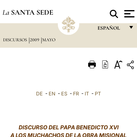
La
SANTA SEDE
ESPAÑOL
DISCURSOS
2009
MAYO
FRANÇAIS
ENGLISH
ITALIANO
PORTUGUÊS
ESPAÑOL
DE
-
EN
-
ES
-
FR
-
IT
-
PT
DEUTSCH
POLSKI
العربيّة
DISCURSO DEL PAPA BENEDICTO XVI
A LOS MUCHACHOS DE LA OBRA MISIONAL
中文