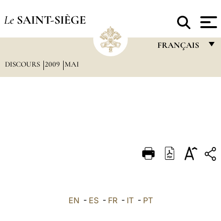
Le
SAINT-SIÈGE
FRANÇAIS
DISCOURS
2009
MAI
FRANÇAIS
ENGLISH
ITALIANO
PORTUGUÊS
ESPAÑOL
DEUTSCH
POLSKI
العربيّة
EN
-
ES
-
FR
-
IT
-
PT
中文