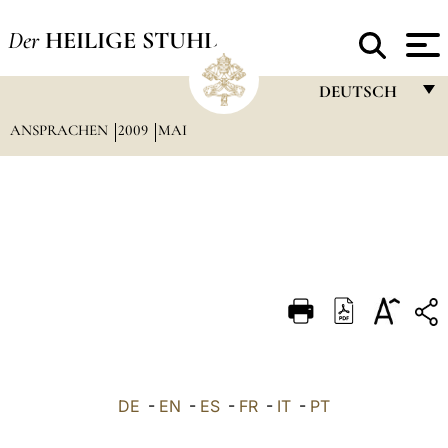
Der
HEILIGE STUHL
DEUTSCH
ANSPRACHEN
2009
MAI
FRANÇAIS
ENGLISH
ITALIANO
PORTUGUÊS
ESPAÑOL
DEUTSCH
POLSKI
العربيّة
DE
-
EN
-
ES
-
FR
-
IT
-
PT
中文