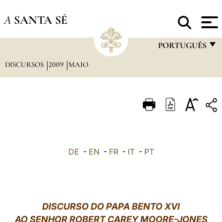
A
SANTA SÉ
PORTUGUÊS
DISCURSOS
2009
MAIO
FRANÇAIS
ENGLISH
ITALIANO
PORTUGUÊS
ESPAÑOL
DE
-
EN
-
FR
-
IT
-
PT
DEUTSCH
POLSKI
العربيّة
DISCURSO DO PAPA BENTO XVI
AO SENHOR ROBERT CAREY MOORE-JONES
中文