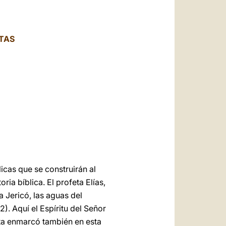
العربيّة
中文
ITAS
LATINE
licas que se construirán al
ia bíblica. El profeta Elías,
a Jericó, las aguas del
2). Aquí el Espíritu del Señor
sta enmarcó también en esta