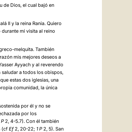
u de Dios, el cual bajó en
á II y la reina Rania. Quiero
durante mi visita al reino
a greco-melquita. También
corazón mis mejores deseos a
 Yasser Ayyach y al reverendo
 saludar a todos los obispos,
que estas dos iglesias, una
 propia comunidad, la única
sostenida por él y no se
rechazada por los
 P
2, 4-5.7). Con él también
s (cf
Ef
2, 20-22;
1 P
2, 5). San