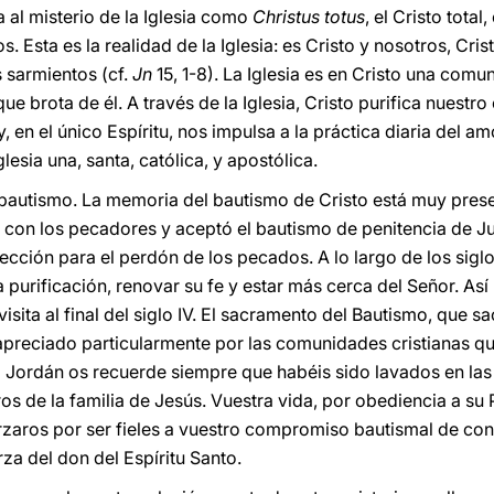
a al misterio de la Iglesia como
Christus totus
, el Cristo tota
Esta es la realidad de la Iglesia: es Cristo y nosotros, Cris
 sarmientos (cf.
Jn
15, 1-8). La Iglesia es en Cristo una com
ue brota de él. A través de la Iglesia, Cristo purifica nuestro
, en el único Espíritu, nos impulsa a la práctica diaria del 
esia una, santa, católica, y apostólica.
l bautismo. La memoria del bautismo de Cristo está muy pres
ila con los pecadores y aceptó el bautismo de penitencia de 
rección para el perdón de los pecados. A lo largo de los sig
purificación, renovar su fe y estar más cerca del Señor. Así 
visita al final del siglo IV. El sacramento del Bautismo, que s
apreciado particularmente por las comunidades cristianas que
el Jordán os recuerde siempre que habéis sido lavados en la
s de la familia de Jesús. Vuestra vida, por obediencia a su 
zaros por ser fieles a vuestro compromiso bautismal de conv
za del don del Espíritu Santo.