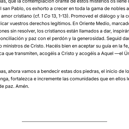
, que la contemplación orante de estos misterios os llene de
ol san Pablo, os exhorto a crecer en toda la gama de nobles
, amor cristiano (cf.
1 Co
13, 1-13). Promoved el diálogo y la
ndicar vuestros derechos legítimos. En Oriente Medio, marcado
ones sin resolver, los cristianos están llamados a dar, inspir
conciliación y paz con el perdón y la generosidad. Seguid d
 ministros de Cristo. Hacéis bien en aceptar su guía en la fe
ica que transmiten, acogéis a Cristo y acogéis a Aquel —el Ú
, ahora vamos a bendecir estas dos piedras, el inicio de lo
nga, fortalezca e incremente las comunidades que en ellos le
de paz. Amén.