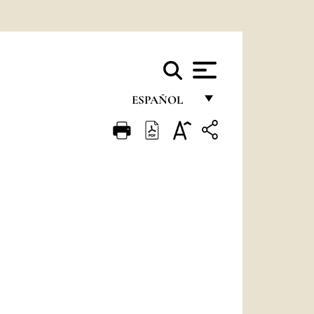
ESPAÑOL
FRANÇAIS
ENGLISH
ITALIANO
PORTUGUÊS
ESPAÑOL
DEUTSCH
POLSKI