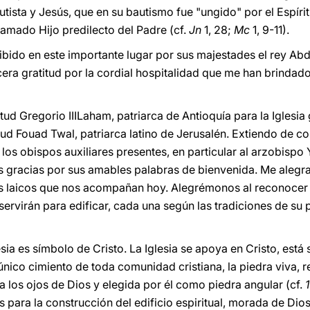
utista y Jesús, que en su bautismo fue "ungido" por el Espírit
amado Hijo predilecto del Padre (cf.
Jn
1, 28;
Mc
1, 9-11).
ibido en este importante lugar por sus majestades el rey Abdal
ra gratitud por la cordial hospitalidad que me han brindado 
tud Gregorio IIILaham, patriarca de Antioquía para la Iglesi
tud Fouad Twal, patriarca latino de Jerusalén. Extiendo de 
 los obispos auxiliares presentes, en particular al arzobispo
s gracias por sus amables palabras de bienvenida. Me alegra
les laicos que nos acompañan hoy. Alegrémonos al reconocer 
 servirán para edificar, cada una según las tradiciones de su
sia es símbolo de Cristo. La Iglesia se apoya en Cristo, está 
 único cimiento de toda comunidad cristiana, la piedra viva, 
a los ojos de Dios y elegida por él como piedra angular (cf.
1
 para la construcción del edificio espiritual, morada de Dio