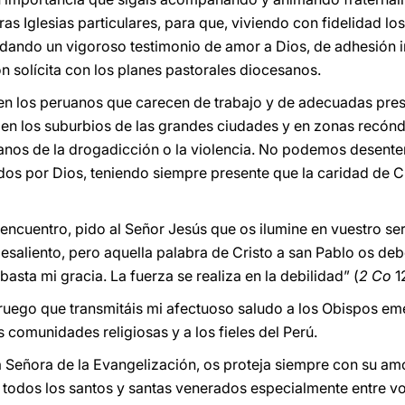
ras Iglesias particulares, para que, viviendo con fidelidad 
 dando un vigoroso testimonio de amor a Dios, de adhesión i
ón solícita con los planes pastorales diocesanos.
 en los peruanos que carecen de trabajo y de adecuadas pre
n en los suburbios de las grandes ciudades y en zonas recónd
anos de la drogadicción o la violencia. No podemos desent
dos por Dios, teniendo siempre presente que la caridad de C
e encuentro, pido al Señor Jesús que os ilumine en vuestro se
desaliento, pero aquella palabra de Cristo a san Pablo os deb
basta mi gracia. La fuerza se realiza en la debilidad” (
2 Co
12
ruego que transmitáis mi afectuoso saludo a los Obispos emér
s comunidades religiosas y a los fieles del Perú.
 Señora de la Evangelización, os proteja siempre con su am
de todos los santos y santas venerados especialmente entre v