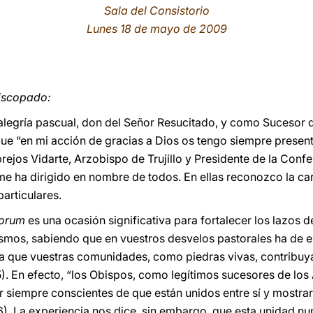
Sala del Consistorio
Lunes 18 de mayo de 2009
iscopado:
a alegría pascual, don del Señor Resucitado, y como Sucesor
que “en mi acción de gracias a Dios os tengo siempre present
jos Vidarte, Arzobispo de Trujillo y Presidente de la Conf
me ha dirigido en nombre de todos. En ellas reconozco la c
particulares.
lorum
es una ocasión significativa para fortalecer los lazos
ismos, sabiendo que en vuestros desvelos pastorales ha de e
ara que vuestras comunidades, como piedras vivas, contribuya
5). En efecto, “los Obispos, como legítimos sucesores de lo
 siempre conscientes de que están unidos entre sí y mostrar 
 6). La experiencia nos dice, sin embargo, que esta unidad nu