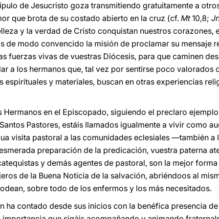
ípulo de Jesucristo goza transmitiendo gratuitamente a otros
or que brota de su costado abierto en la cruz (cf.
Mt
10,8;
J
belleza y la verdad de Cristo conquistan nuestros corazones,
os de modo convencido la misión de proclamar su mensaje re
as fuerzas vivas de vuestras Diócesis, para que caminen des
cular a los hermanos que, tal vez por sentirse poco valorados
espirituales y materiales, buscan en otras experiencias reli
s Hermanos en el Episcopado, siguiendo el preclaro ejemplo
Santos Pastores, estáis llamados igualmente a vivir como au
dua visita pastoral a las comunidades eclesiales —también a 
 esmerada preparación de la predicación, vuestra paterna ate
s catequistas y demás agentes de pastoral, son la mejor form
eros de la Buena Noticia de la salvación, abriéndoos al mism
rodean, sobre todo de los enfermos y los más necesitados.
ión ha contado desde sus inicios con la benéfica presencia 
 importancia que sigáis acompañando y animando fraternalme