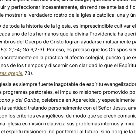
ir y perfeccionar incesantemente, sin rendirse ante las dific
e mostrar el verdadero rostro de la Iglesia católica, una y ún
e toda la historia de la Iglesia, es imprescindible cultivar e
cada uno de los hermanos que la divina Providencia ha quer
iembros del Cuerpo de Cristo logran ayudarse mutuamente pa
;
Flp
2,1-4;
Ga
6,2-3). Por eso, es preciso que los Obispos si
concretamente en la práctica el afecto colegial, puesto que 
nos de los tiempos y discernir con claridad lo que el Espíritu
res gregis
, 73).
Iglesia es siempre fuente inagotable de espíritu evangelizador
os programas pastorales, el impulso misionero promovido po
cano y del Caribe
, celebrada en Aparecida, y especialmente l
e a la santidad tratando personalmente con el Señor Jesús, 
on los criterios evangélicos, de modo que se creen comunid
una Iglesia en misión relativiza sus problemas internos y mira
 el espíritu misionero, no por temor al futuro, sino porque la 