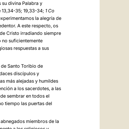
 su divina Palabra y
n
13,34-35; 19,33-34;
1 Co
 experimentamos la alegría de
dentor. A este respecto, os
de Cristo irradiando siempre
 o no suficientemente
giosas respuestas a sus
 de Santo Toribio de
daces discípulos y
las más alejadas y humildes
nción a los sacerdotes, a las
a de sembrar en todos el
o tiempo las puertas del
de abnegados miembros de la
nte a los religiosos y