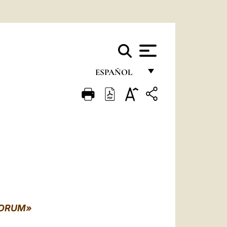
ESPAÑOL
FRANÇAIS
ENGLISH
ITALIANO
PORTUGUÊS
ESPAÑOL
DEUTSCH
OLORUM»
POLSKI