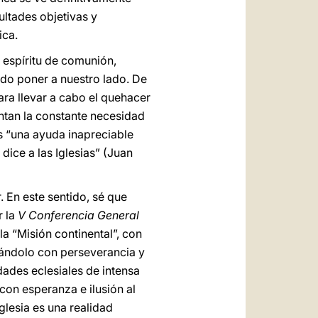
ultades objetivas y
ica.
l espíritu de comunión,
ido poner a nuestro lado. De
ra llevar a cabo el quehacer
entan la constante necesidad
es “una ayuda inapreciable
 dice a las Iglesias” (Juan
. En este sentido, sé que
r la
V Conferencia General
a “Misión continental”, con
amándolo con perseverancia y
ades eclesiales de intensa
 con esperanza e ilusión al
Iglesia es una realidad