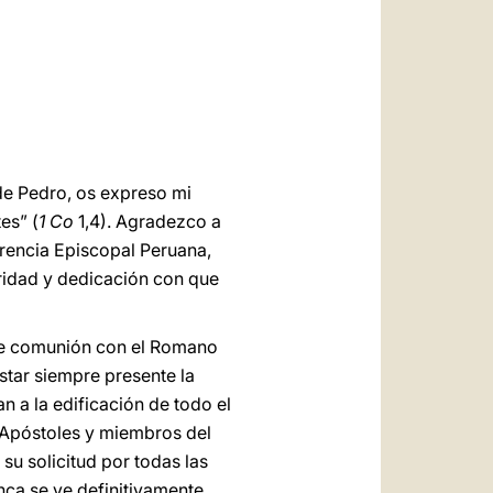
العربيّة
中文
LATINE
 de Pedro, os expreso mi
es” (
1 Co
1,4). Agradezco a
erencia Episcopal Peruana,
aridad y dedicación con que
 de comunión con el Romano
star siempre presente la
n a la edificación de todo el
s Apóstoles y miembros del
su solicitud por todas las
nca se ve definitivamente