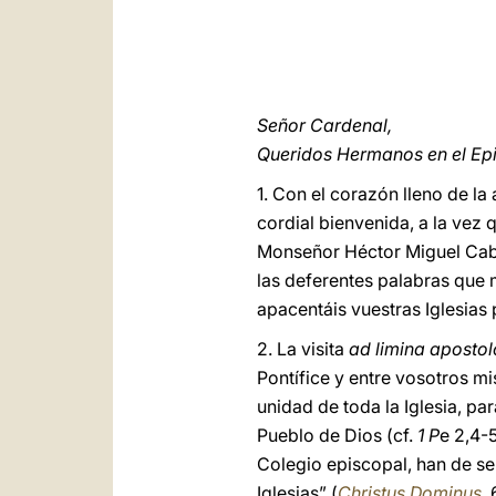
Señor Cardenal,
Queridos Hermanos en el Ep
1. Con el corazón lleno de l
cordial bienvenida, a la vez 
Monseñor Héctor Miguel Cabre
las deferentes palabras que 
apacentáis vuestras Iglesias 
2. La visita
ad limina aposto
Pontífice y entre vosotros m
unidad de toda la Iglesia, p
Pueblo de Dios (cf.
1 P
e 2,4-
Colegio episcopal, han de ser
Iglesias” (
Christus Dominus
,