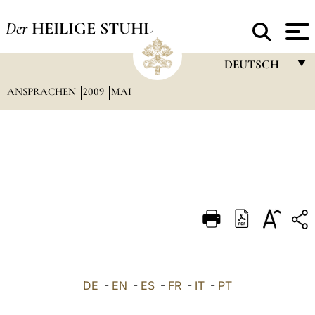
Der
HEILIGE STUHL
DEUTSCH
ANSPRACHEN
2009
MAI
FRANÇAIS
ENGLISH
ITALIANO
PORTUGUÊS
ESPAÑOL
DEUTSCH
POLSKI
العربيّة
DE
-
EN
-
ES
-
FR
-
IT
-
PT
中文