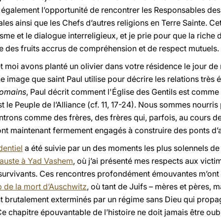
u également l’opportunité de rencontrer les Responsables des
s ainsi que les Chefs d’autres religions en Terre Sainte. Cet
sme et le dialogue interreligieux, et je prie pour que la rich
te des fruits accrus de compréhension et de respect mutuels.
t moi avons planté un olivier dans votre résidence le jour de 
une image que saint Paul utilise pour décrire les relations très 
Romains
, Paul décrit comment l'Église des Gentils est comme
 est le Peuple de l’Alliance (cf. 11, 17-24). Nous sommes nourr
ntrons comme des frères, des frères qui, parfois, au cours de 
sont maintenant fermement engagés à construire des ponts d’a
dentiel
a été suivie par un des moments les plus solennels de
ocauste à Yad Vashem
, où j’ai présenté mes respects aux victi
survivants. Ces rencontres profondément émouvantes m’ont
mp de la mort d’Auschwitz
, où tant de Juifs – mères et pères, mar
ent brutalement exterminés par un régime sans Dieu qui propa
e chapitre épouvantable de l’histoire ne doit jamais être oubli