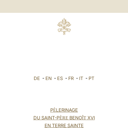
DE
-
EN
-
ES
-
FR
-
IT
-
PT
P
LERINAGE
È
DU SAINT-P
BENO
XVI
ÈRE
ÎT
EN TERRE SAINTE