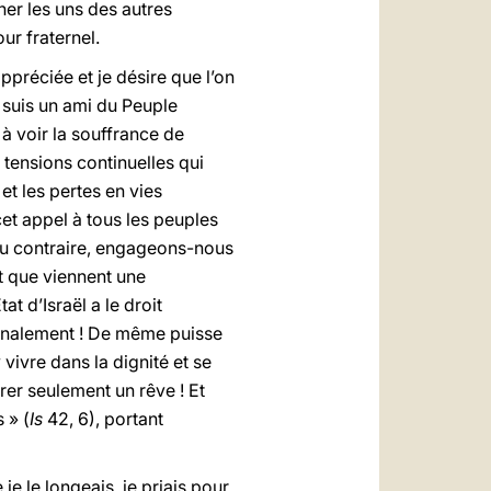
er les uns des autres
ur fraternel.
ppréciée et je désire que l’on
 suis un ami du Peuple
à voir la souffrance de
s tensions continuelles qui
et les pertes en vies
et appel à tous les peuples
! Au contraire, engageons-nous
et que viennent une
t d’Israël a le droit
ationalement ! De même puisse
vivre dans la dignité et se
rer seulement un rêve ! Et
 » (
Is
42, 6), portant
je le longeais, je priais pour