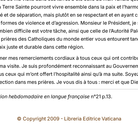
a Terre Sainte pourront vivre ensemble dans la paix et l’har
té et de séparation, mais plutôt en se respectant et en ayant 
formes de violence et d’agression. Monsieur le Président, je s
mbien difficile est votre tâche, ainsi que celle de l’Autorité Pa
s prières des Catholiques du monde entier vous entourent ta
ix juste et durable dans cette région.
rimer mes remerciements cordiaux à tous ceux qui ont contrib
e ma visite. Je suis profondément reconnaissant au Gouverne
s ceux qui m’ont offert l’hospitalité ainsi qu’à ma suite. Soy
ction dans mes prières. Je vous dis à tous : merci et que Di
tion hebdomadaire en langue française
n°21 p.13.
© Copyright 2009 - Libreria Editrice Vaticana