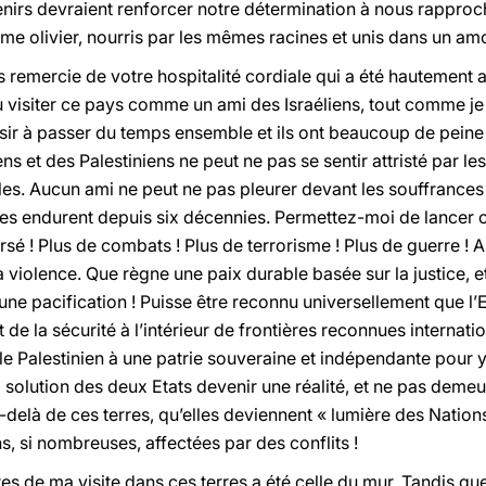
nirs devraient renforcer notre détermination à nous rapproch
 olivier, nourris par les mêmes racines et unis dans un amo
s remercie de votre hospitalité cordiale qui a été hautement a
u visiter ce pays comme un ami des Israéliens, tout comme je
isir à passer du temps ensemble et ils ont beaucoup de peine 
ens et des Palestiniens ne peut ne pas se sentir attristé par le
es. Aucun ami ne peut ne pas pleurer devant les souffrances 
s endurent depuis six décennies. Permettez-moi de lancer c
ersé ! Plus de combats ! Plus de terrorisme ! Plus de guerre 
la violence. Que règne une paix durable basée sur la justice, 
une pacification ! Puisse être reconnu universellement que l’Eta
 et de la sécurité à l’intérieur de frontières reconnues intern
le Palestinien à une patrie souveraine et indépendante pour y 
a solution des deux Etats devenir une réalité, et ne pas demeu
-delà de ces terres, qu’elles deviennent « lumière des Nations
s, si nombreuses, affectées par des conflits !
stes de ma visite dans ces terres a été celle du mur. Tandis que 