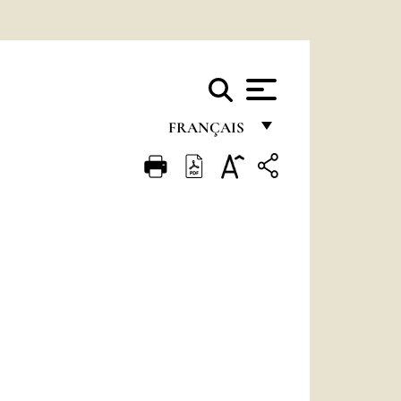
FRANÇAIS
FRANÇAIS
ENGLISH
ITALIANO
PORTUGUÊS
ESPAÑOL
DEUTSCH
POLSKI