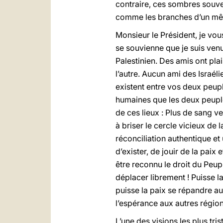
contraire, ces sombres souve
comme les branches d’un même
Monsieur le Président, je vou
se souvienne que je suis ven
Palestinien. Des amis ont pla
l’autre. Aucun ami des Israéli
existent entre vos deux peupl
humaines que les deux peuple
de ces lieux : Plus de sang v
à briser le cercle vicieux de 
réconciliation authentique et 
d’exister, de jouir de la paix
être reconnu le droit du Peup
déplacer librement ! Puisse l
puisse la paix se répandre au
l’espérance aux autres région
L’une des visions les plus tri