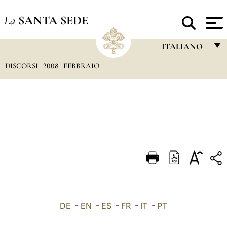
La
SANTA SEDE
ITALIANO
DISCORSI
2008
FEBBRAIO
FRANÇAIS
ENGLISH
ITALIANO
PORTUGUÊS
ESPAÑOL
DEUTSCH
POLSKI
العربيّة
DE
-
EN
-
ES
-
FR
-
IT
-
PT
中文