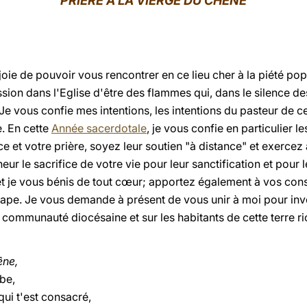
PRIÈRE À LA VIERGE DU CHÊNE
joie de pouvoir vous rencontrer en ce lieu cher à la piété pop
sion dans l'Eglise d'être des flammes qui, dans le silence d
Je vous confie mes intentions, les intentions du pasteur de c
e. En cette
Année sacerdotale
, je vous confie en particulier le
ce et votre prière, soyez leur soutien "à distance" et exercez
gneur le sacrifice de votre vie pour leur sanctification et pour
t je vous bénis de tout cœur; apportez également à vos cons
 Pape. Je vous demande à présent de vous unir à moi pour inv
 communauté diocésaine et sur les habitants de cette terre ric
êne,
be,
qui t'est consacré,