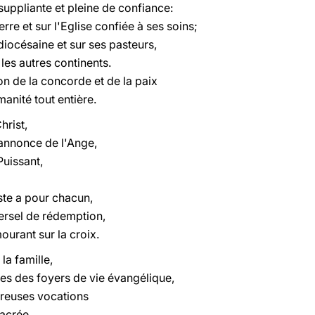
suppliante et pleine de confiance:
erre et sur l'Eglise confiée à ses soins;
iocésaine et sur ses pasteurs,
r les autres continents.
don de la concorde et de la paix
manité tout entière.
hrist,
l'annonce de l'Ange,
uissant,
ste a pour chacun,
ersel de rédemption,
ourant sur la croix.
la famille,
nes des foyers de vie évangélique,
breuses vocations
sacrée.