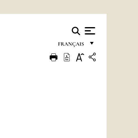
FRANÇAIS
FRANÇAIS
ENGLISH
ITALIANO
PORTUGUÊS
ESPAÑOL
DEUTSCH
POLSKI