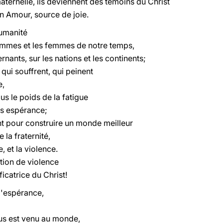
aternelle, ils deviennent des témoins du Christ
on Amour, source de joie.
humanité
ommes et les femmes de notre temps,
rnants, sur les nations et les continents;
qui souffrent, qui peinent
e,
us le poids de la fatigue
ns espérance;
nt pour construire un monde meilleur
 la fraternité,
, et la violence.
tion de violence
ficatrice du Christ!
 l'espérance,
sus est venu au monde,