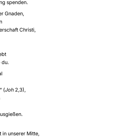
ng spenden.
der Gnaden,
n
erschaft Christi,
ebt
 du.
l
“ (
Joh
2,3),
n
ausgießen.
in unserer Mitte,