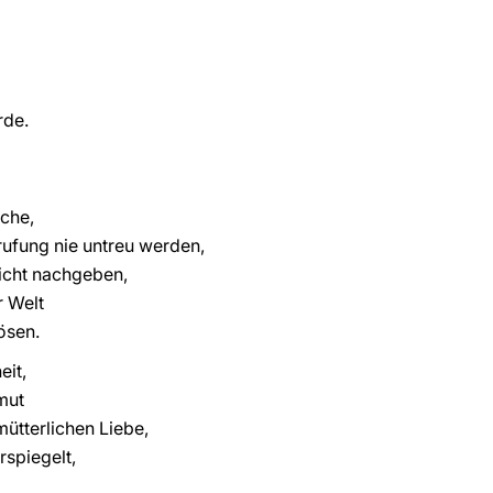
rde.
ache,
rufung nie untreu werden,
icht nachgeben,
 Welt
ösen.
eit,
mut
ütterlichen Liebe,
rspiegelt,