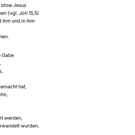
r ohne Jesus
nen (vgl.
Joh
15,5)
t ihm und in ihm
nen.
e Gabe
.
s,
gemacht hat,
ohn,
rt werden,
erwandelt wurden,