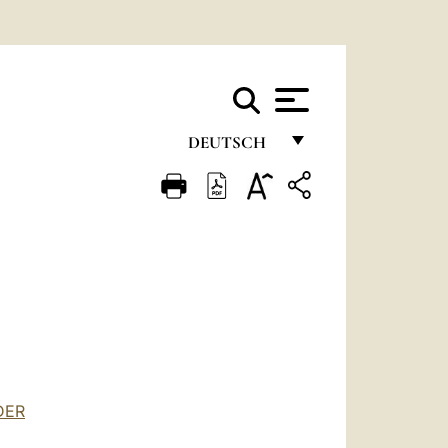
DEUTSCH
FRANÇAIS
ENGLISH
ITALIANO
PORTUGUÊS
ESPAÑOL
DEUTSCH
DER
POLSKI