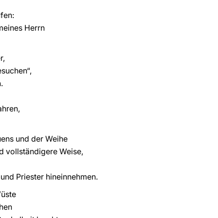
fen:
 meines Herrn
r,
esuchen“,
.
ahren,
uens und der Weihe
nd vollständigere Weise,
 und Priester hineinnehmen.
Wüste
ühen