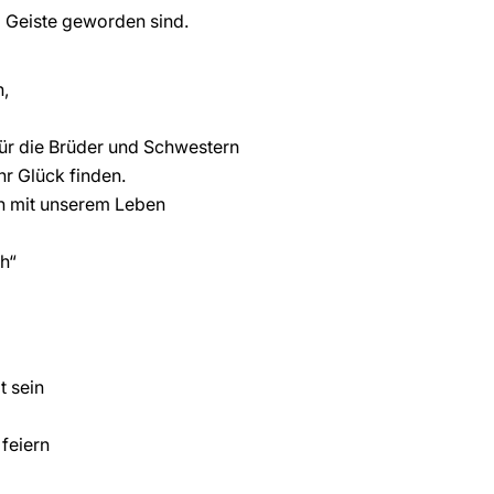
m Geiste geworden sind.
n,
für die Brüder und Schwestern
hr Glück finden.
rn mit unserem Leben
ch“
t sein
 feiern