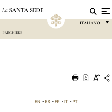
La
SANTA SEDE
ITALIANO
PREGHIERE
FRANÇAIS
ENGLISH
ITALIANO
PORTUGUÊS
ESPAÑOL
DEUTSCH
POLSKI
العربيّة
EN
-
ES
-
FR
-
IT
-
PT
中文