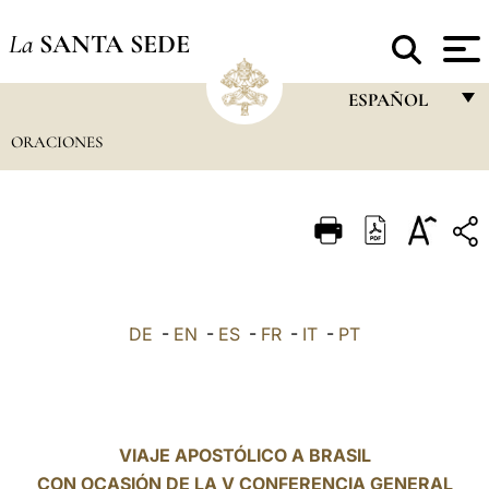
La
SANTA SEDE
ESPAÑOL
ORACIONES
FRANÇAIS
ENGLISH
ITALIANO
PORTUGUÊS
ESPAÑOL
DE
-
EN
-
ES
-
FR
-
IT
-
PT
DEUTSCH
POLSKI
العربيّة
VIAJE APOSTÓLICO A BRASIL
CON OCASIÓN DE LA V CONFERENCIA GENERAL
中文