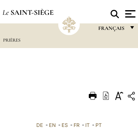
Le
SAINT-SIÈGE
FRANÇAIS
PRIÈRES
FRANÇAIS
ENGLISH
ITALIANO
PORTUGUÊS
ESPAÑOL
DEUTSCH
POLSKI
العربيّة
DE
-
EN
-
ES
-
FR
-
IT
-
PT
中文