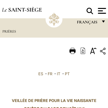
Le
SAINT-SIÈGE
FRANÇAIS
PRIÈRES
FRANÇAIS
ENGLISH
ITALIANO
PORTUGUÊS
ESPAÑOL
ES
-
FR
-
IT
-
PT
DEUTSCH
POLSKI
العربيّة
VEILLÉE DE PRIÈRE POUR LA VIE NAISSANTE
中文