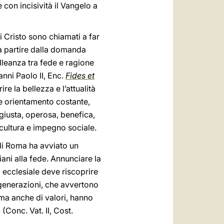
on incisività il Vangelo a
di Cristo sono chiamati a far
o, a partire dalla domanda
lleanza tra fede e ragione
anni Paolo II, Enc.
Fides et
re la bellezza e l’attualità
e orientamento costante,
giusta, operosa, benefica,
cultura e impegno sociale.
di Roma ha avviato un
iani alla fede. Annunciare la
à ecclesiale deve riscoprire
 generazioni, che avvertono
ma anche di valori, hanno
 (Conc. Vat. II, Cost.