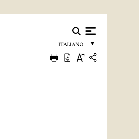
ITALIANO
FRANÇAIS
ENGLISH
ITALIANO
PORTUGUÊS
ESPAÑOL
DEUTSCH
POLSKI