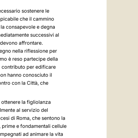
 necessario sostenere le
uspicabile che il cammino
ire la consapevole e degna
ediatamente successivi al
e devono affrontare.
egno nella riflessione per
mo è reso partecipe della
o contributo per edificare
non hanno conosciuto il
ntro con la Città, che
ottenere la figliolanza
lmente al servizio del
iocesi di Roma, che sentono la
, prime e fondamentali cellule
impegnati ad animare la vita