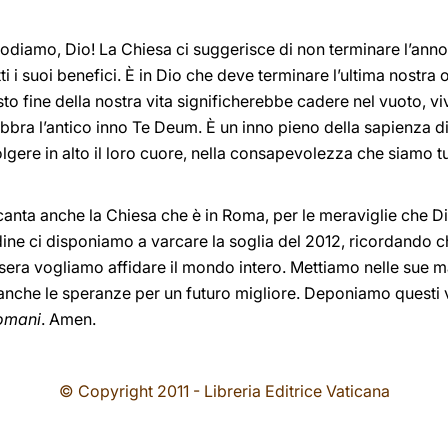
 lodiamo, Dio! La Chiesa ci suggerisce di non terminare l’anno
i i suoi benefici. È in Dio che deve terminare l’ultima nostra 
sto fine della nostra vita significherebbe cadere nel vuoto, 
abbra l’antico inno Te Deum. È un inno pieno della sapienza di
lgere in alto il loro cuore, nella consapevolezza che siamo tu
canta anche la Chiesa che è in Roma, per le meraviglie che D
ine ci disponiamo a varcare la soglia del 2012, ricordando che
 sera vogliamo affidare il mondo intero. Mettiamo nelle sue m
anche le speranze per un futuro migliore. Deponiamo questi vo
Romani
. Amen.
© Copyright 2011 - Libreria Editrice Vaticana