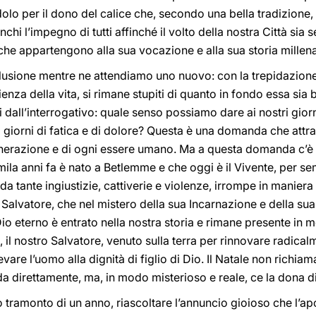
lo per il dono del calice che, secondo una bella tradizione, 
hi l’impegno di tutti affinché il volto della nostra Città sia
tà che appartengono alla sua vocazione e alla sua storia millena
lusione mentre ne attendiamo uno nuovo: con la trepidazione, 
enza della vita, si rimane stupiti di quanto in fondo essa sia
i dall’interrogativo: quale senso possiamo dare ai nostri gior
 giorni di fatica e di dolore? Questa è una domanda che attrav
enerazione e di ogni essere umano. Ma a questa domanda c’è un
la anni fa è nato a Betlemme e che oggi è il Vivente, per se
da tante ingiustizie, cattiverie e violenze, irrompe in manier
o Salvatore, che nel mistero della sua Incarnazione e della su
Dio eterno è entrato nella nostra storia e rimane presente in 
, il nostro Salvatore, venuto sulla terra per rinnovare radicalm
vare l’uomo alla dignità di figlio di Dio. Il Natale non richia
rda direttamente, ma, in modo misterioso e reale, ce la dona d
tramonto di un anno, riascoltare l’annuncio gioioso che l’ap