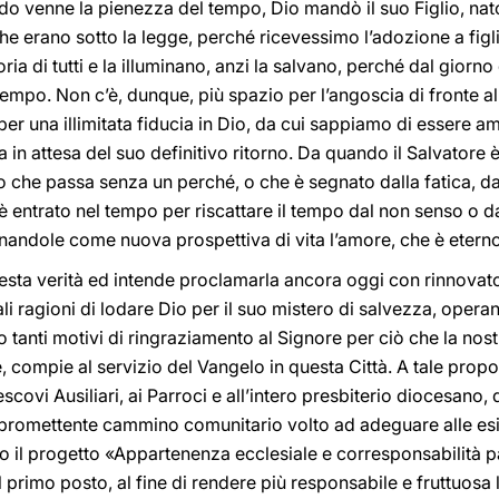
ndo venne la pienezza del tempo, Dio mandò il suo Figlio, nat
he erano sotto la legge, perché ricevessimo l’adozione a figli
ria di tutti e la illuminano, anzi la salvano, perché dal giorno
tempo. Non c’è, dunque, più spazio per l’angoscia di fronte 
per una illimitata fiducia in Dio, da cui sappiamo di essere ama
ta in attesa del suo definitivo ritorno. Da quando il Salvatore
 che passa senza un perché, o che è segnato dalla fatica, dall
 è entrato nel tempo per riscattare il tempo dal non senso o da
donandole come nuova prospettiva di vita l’amore, che è eterno
sta verità ed intende proclamarla ancora oggi con rinnovato 
 ragioni di lodare Dio per il suo mistero di salvezza, opera
 tanti motivi di ringraziamento al Signore per ciò che la nost
, compie al servizio del Vangelo in questa Città. A tale propo
escovi Ausiliari, ai Parroci e all’intero presbiterio diocesano, 
 il promettente cammino comunitario volto ad adeguare alle e
so il progetto «Appartenenza ecclesiale e corresponsabilità pa
 primo posto, al fine di rendere più responsabile e fruttuosa 