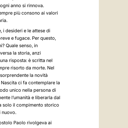
ogni anno si rinnova.
 sempre più consono ai valori
ria.
i desideri e le attese di
 breve e fugace. Per questo,
ni? Quale senso, in
ersa la storia, anzi
a risposta: è scritta nel
mpre risorto da morte. Nel
a sorprendente la novità
a Nascita ci fa contemplare la
modo unico nella persona di
ente l’umanità e liberarla dal
ma solo il compimento storico
i nuovo.
ostolo Paolo rivolgeva ai