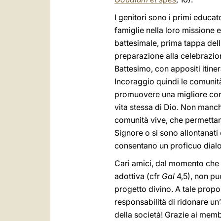
I genitori sono i primi educato
famiglie nella loro missione 
battesimale, prima tappa dell’
preparazione alla celebrazio
Battesimo, con appositi itine
Incoraggio quindi le comunità 
promuovere una migliore comp
vita stessa di Dio. Non manchi
comunità vive, che permettano
Signore o si sono allontanati
consentano un proficuo dialog
Cari amici, dal momento che D
adottiva (cfr
Gal
4,5), non pu
progetto divino. A tale propos
responsabilità di ridonare un
della società! Grazie ai memb