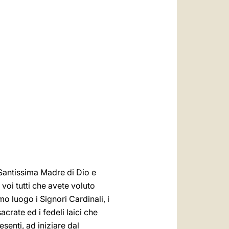
العربيّة
中文
LATINE
a Santissima Madre di Dio e
 voi tutti che avete voluto
o luogo i Signori Cardinali, i
acrate ed i fedeli laici che
senti, ad iniziare dal