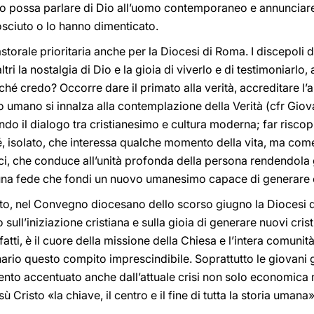
o possa parlare di Dio all’uomo contemporaneo e annunciare c
sciuto o lo hanno dimenticato.
astorale prioritaria anche per la Diocesi di Roma. I discepoli 
altri la nostalgia di Dio e la gioia di viverlo e di testimoniarl
é credo? Occorre dare il primato alla verità, accreditare l’a
to umano si innalza alla contemplazione della Verità (cfr Giov
do il dialogo tra cristianesimo e cultura moderna; far riscopri
é, isolato, che interessa qualche momento della vita, ma com
ci, che conduce all’unità profonda della persona rendendola 
e una fede che fondi un nuovo umanesimo capace di generare 
nto, nel Convegno diocesano dello scorso giugno la Diocesi 
ll’iniziazione cristiana e sulla gioia di generare nuovi crist
fatti, è il cuore della missione della Chiesa e l’intera comunit
ario questo compito imprescindibile. Soprattutto le giovani
nto accentuato anche dall’attuale crisi non solo economica 
Cristo «la chiave, il centro e il fine di tutta la storia umana»