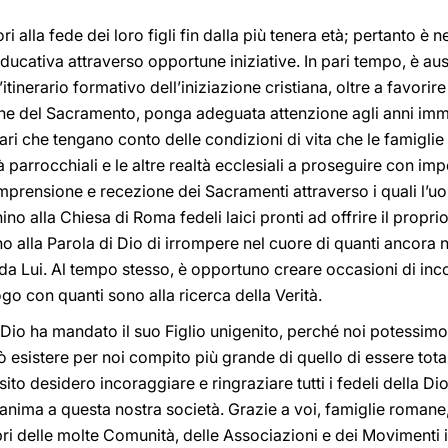
ri alla fede dei loro figli fin dalla più tenera età; pertanto è
educativa attraverso opportune iniziative. In pari tempo, è a
itinerario formativo dell’iniziazione cristiana, oltre a favor
ne del Sacramento, ponga adeguata attenzione agli anni imm
rari che tengano conto delle condizioni di vita che le famigli
parrocchiali e le altre realtà ecclesiali a proseguire con imp
rensione e recezione dei Sacramenti attraverso i quali l’uo
no alla Chiesa di Roma fedeli laici pronti ad offrire il propri
 alla Parola di Dio di irrompere nel cuore di quanti ancora 
 da Lui. Al tempo stesso, è opportuno creare occasioni di inco
o con quanti sono alla ricerca della Verità.
io ha mandato il suo Figlio unigenito, perché noi potessimo 
ò esistere per noi compito più grande di quello di essere tota
ito desidero incoraggiare e ringraziare tutti i fedeli della D
’anima a questa nostra società. Grazie a voi, famiglie romane
ri delle molte Comunità, delle Associazioni e dei Movimenti 