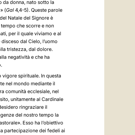
o da donna, nato sotto la
» (
Gal
4,4-5). Queste parole
 del Natale del Signore è
al tempo che scorre e non
ti, per il quale viviamo e al
 è disceso dal Cielo, l’uomo
a tristezza, dal dolore.
lla negatività e che ha
.
vigore spirituale. In questa
nte nel mondo mediante il
ra comunità ecclesiale, nel
sito, unitamente al Cardinale
desidero ringraziare il
sigenze del nostro tempo la
storale». Esso ha l’obiettivo
la partecipazione dei fedeli ai