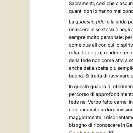
Sacramenti, così che ciascun
quanti non lo hanno mai cono
La
quaestio fidei
è la sfida p
rinascere in se stessi e negli 
sempre molto personale: perch
come due ali con cui lo spiri
ratio
, Prologo
); rendere fecon
della fede non come atto a s
anche delle scelte più sempli
buona. Si tratta di ravvivar
In questo quadro di riferime
percorso di approfondimento su
fede nel Verbo fatto carne, in
con rinnovato ardore mission
maggiormente il disorientame
bisogno di riconoscere in Gesù 
Gaudium et spes
, 10).