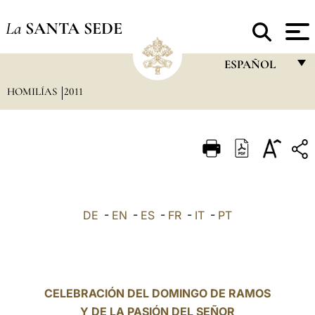
La
SANTA SEDE
ESPAÑOL
HOMILÍAS
2011
FRANÇAIS
ENGLISH
ITALIANO
PORTUGUÊS
ESPAÑOL
DE
-
EN
-
ES
-
FR
-
IT
-
PT
DEUTSCH
POLSKI
العربيّة
CELEBRACIÓN DEL DOMINGO DE RAMOS
Y DE LA PASIÓN DEL SEÑOR
中文