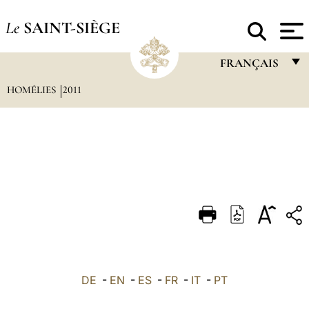
Le
SAINT-SIÈGE
FRANÇAIS
HOMÉLIES
2011
FRANÇAIS
ENGLISH
ITALIANO
PORTUGUÊS
ESPAÑOL
DEUTSCH
POLSKI
العربيّة
DE
-
EN
-
ES
-
FR
-
IT
-
PT
中文