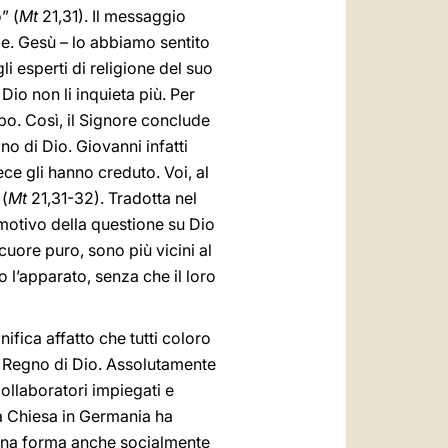
” (
Mt
21,31). Il messaggio
ede. Gesù – lo abbiamo sentito
i esperti di religione del suo
e Dio non li inquieta più. Per
bo. Così, il Signore conclude
no di Dio. Giovanni infatti
vece gli hanno creduto. Voi, al
 (
Mt
21,31-32). Tradotta nel
motivo della questione su Dio
uore puro, sono più vicini al
 l’apparato, senza che il loro
nifica affatto che tutti coloro
l Regno di Dio. Assolutamente
collaboratori impiegati e
La Chiesa in Germania ha
in una forma anche socialmente