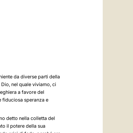
العربيّة
中文
LATINE
iente da diverse parti della
Dio, nel quale viviamo, ci
reghiera a favore del
 e fiduciosa speranza e
o detto nella colletta del
to il potere della sua