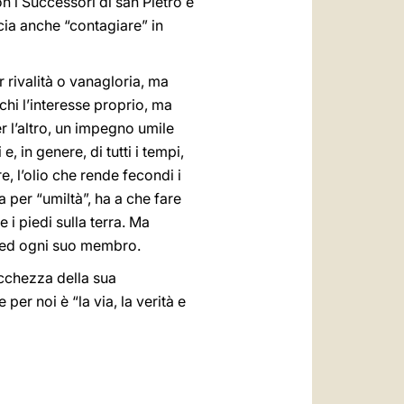
 i Successori di san Pietro e
scia anche “contagiare” in
er rivalità o vanagloria, ma
rchi l’interesse proprio, ma
r l’altro, un impegno umile
, in genere, di tutti i tempi,
, l’olio che rende fecondi i
na per “umiltà”, ha a che fare
 i piedi sulla terra. Ma
sa ed ogni suo membro.
ricchezza della sua
per noi è “la via, la verità e