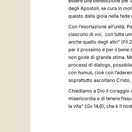
essere una benedizione per l
degli Apostoli, se cura in mol
questo dalla gioia nella fede 
Con l’esortazione all’unità, Pa
ciascuno di voi, con tutta umi
anche quello degli altri” (
Fil
2
per il prossimo e per il bene c
non gode di grande stima. Ma 
processi di dialogo, possibile
con
humus
, cioè con l’aderen
soprattutto ascoltano Cristo,
Chiediamo a Dio il coraggio e 
misericordia e di tenere fisso 
la vita” (
Gv
14,6), che è il no