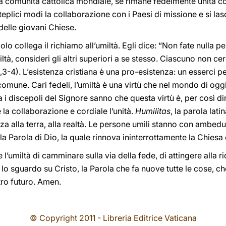
a comunità cattolica mondiale, se rimane fedelmente unita con
teplici modi la collaborazione con i Paesi di missione e si la
delle giovani Chiese.
olo collega il richiamo all’umiltà. Egli dice: “Non fate nulla p
ltà, consideri gli altri superiori a se stesso. Ciascuno non ce
,3-4). L’esistenza cristiana è una pro-esistenza: un esserci pe
omune. Cari fedeli, l’umiltà è una virtù che nel mondo di oggi e
i discepoli del Signore sanno che questa virtù è, per così dire
 la collaborazione e cordiale l’unità.
Humilitas
, la parola lati
za alla terra, alla realtà. Le persone umili stanno con ambedue
 la Parola di Dio, la quale rinnova ininterrottamente la Chie
l’umiltà di camminare sulla via della fede, di attingere alla 
lo sguardo su Cristo, la Parola che fa nuove tutte le cose, che 
stro futuro. Amen.
© Copyright 2011 - Libreria Editrice Vaticana