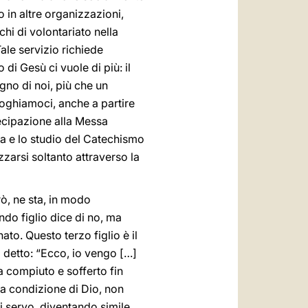
 in altre organizzazioni,
hi di volontariato nella
ale servizio richiede
di Gesù ci vuole di più: il
gno di noi, più che un
erroghiamoci, anche a partire
tecipazione alla Messa
a e lo studio del Catechismo
zzarsi soltanto attraverso la
rò, ne sta, in modo
ondo figlio dice di no, ma
ato. Questo terzo figlio è il
ha detto: “Ecco, io vengo […]
ha compiuto e sofferto fin
lla condizione di Dio, non
i servo, diventando simile