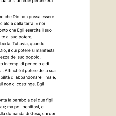
nda crisi di fede: perché era
cono che Dio non possa essere
ielo e della terra. E noi
nto che Egli esercita il suo
ite al suo potere,
libertà. Tuttavia, quando
o, il cui potere si manifesta
lvezza del suo popolo.
o in tempi di pericolo e di
i. Affinché il potere della sua
ibilità di abbandonare il male,
li non ci costringe. Egli
ta la parabola dei due figli
a»; ma poi, pentitosi, ci
Alla domanda di Gesù, chi dei