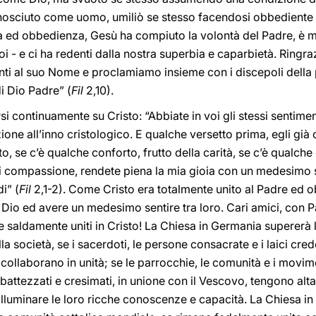
conosciuto come uomo, umiliò se stesso facendosi obbediente 
tà ed obbedienza, Gesù ha compiuto la volontà del Padre, è mo
 noi - e ci ha redenti dalla nostra superbia e caparbietà. Ringra
ti al suo Nome e proclamiamo insieme con i discepoli della
di Dio Padre” (
Fil
2,10).
si continuamente su Cristo: “Abbiate in voi gli stessi sentimen
ione all’inno cristologico. E qualche versetto prima, egli già 
, se c’è qualche conforto, frutto della carità, se c’è qualche
i compassione, rendete piena la mia gioia con un medesimo se
i” (
Fil
2,1-2). Come Cristo era totalmente unito al Padre ed ob
Dio ed avere un medesimo sentire tra loro. Cari amici, con P
re saldamente uniti in Cristo! La Chiesa in Germania supererà 
lla società, se i sacerdoti, le persone consacrate e i laici crede
collaborano in unità; se le parrocchie, le comunità e i movim
battezzati e cresimati, in unione con il Vescovo, tengono alta
 illuminare le loro ricche conoscenze e capacità. La Chiesa 