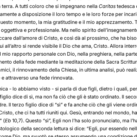
la terra. A tutti coloro che si impegnano nella
Caritas
tedesca o
nte a disposizione il loro tempo e le loro forze per incaric
questo momento, la mia gratitudine e il mio apprezzamento. T
ggettiva e professionale. Ma nello spirito dell’insegnamento 
occare dall’amore di Cristo, e così dà al prossimo, che ha biso
ui all’altro si rende visibile il Dio che ama, Cristo. Allora int
l mio rapporto personale con Dio, nella preghiera, nella par
ento della fede mediante la meditazione della Sacra Scrittur
mici, il rinnovamento della Chiesa, in ultima analisi, può reali
e e attraverso una fede rinnovata.
 - lo abbiamo visto - si parla di due figli, dietro i quali, pe
figlio dice di sì, ma non fa ciò che gli è stato ordinato. Il sec
. Il terzo figlio dice di “sì” e fa anche ciò che gli viene ordin
Cristo, che ci ha tutti riuniti qui. Gesù, entrando nel mondo, 
” (
Eb
10,7). Questo “sì”, Egli non l’ha solo pronunciato, ma l’
stologico della seconda lettura si dice: “Egli, pur essendo ne
re come Dio, ma svuotò se stesso assumendo una condizione d