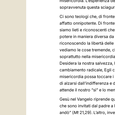
misericordia. L’esperienza de
sopravvenuta questa sciagur
Ci sono teologi che, di front
affatto onnipotente. Di fronte
siamo lieti e riconoscenti ch
potere in maniera diversa da 
riconoscendo la libertà delle 
vediamo le cose tremende, ch
soprattutto nella misericordi
Desidera la nostra salvezza, 
cambiamento radicale, Egli ci 
misericordia possa toccare i n
di alzarsi dall’indifferenza e 
attende il nostro “sì” e lo men
Gesù nel Vangelo riprende qu
che sono invitati dal padre a 
andò” (
Mt
21,29). L’altro, in