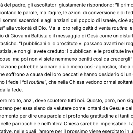
 del padre, gli ascoltatori giustamente rispondono: “Il primo
contano le parole, ma l’agire, le azioni di conversione e di f
sommi sacerdoti e agli anziani del popolo di Israele, cioè agl
ì” alla volontà di Dio. Ma la loro religiosità diventa
routine
, 
o di Giovanni Battista e il messaggio di Gesù come un distur
stiche: “I pubblicani e le prostitute vi passano avanti nel reg
stizia, e non gli avete creduto; i pubblicani e le prostitute in
 cose, ma poi non vi siete nemmeno pentiti così da credergli”
rmazione potrebbe suonare più o meno così: agnostici, che a 
 soffrono a causa dei loro peccati e hanno desiderio di un c
o i fedeli “di
routine
”, che nella Chiesa vedono ormai soltanto
dalla fede.
tere molto, anzi, deve scuotere tutti noi. Questo, però, non sig
vorano per essa siano da valutare come lontani da Gesù e da
 momento per dire una parola di profonda gratitudine ai tanti 
ita nelle parrocchie e nell’intera Chiesa sarebbe impensabile. 
ritative, nelle quali l’amore per il prossimo viene esercitato 