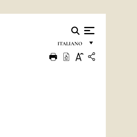
ITALIANO
FRANÇAIS
ENGLISH
ITALIANO
PORTUGUÊS
ESPAÑOL
DEUTSCH
POLSKI