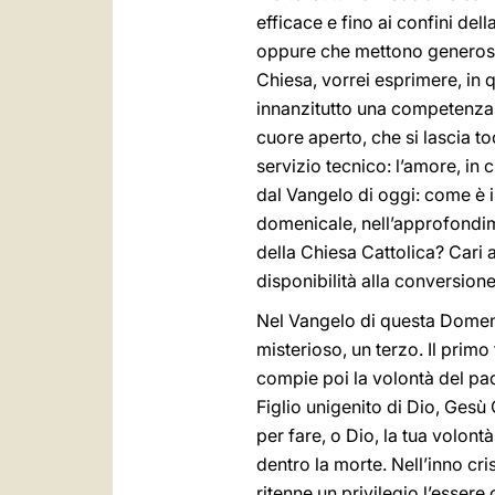
efficace e fino ai confini del
oppure che mettono generosame
Chiesa, vorrei esprimere, in 
innanzitutto una competenza o
cuore aperto, che si lascia t
servizio tecnico: l’amore, in c
dal Vangelo di oggi: come è i
domenicale, nell’approfondim
della Chiesa Cattolica? Cari a
disponibilità alla conversion
Nel Vangelo di questa Domenica
misterioso, un terzo. Il primo 
compie poi la volontà del padre
Figlio unigenito di Dio, Gesù 
per fare, o Dio, la tua volontà
dentro la morte. Nell’inno cri
ritenne un privilegio l’esse