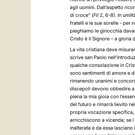
agli uomini. Dall’aspetto ri
di croce” (
Fil
2, 6-8). In umil
fratelli e le sue sorelle - per
pieghiamo le ginocchia davan
Cristo è il Signore – a gloria 
La vita cristiana deve misurar
scrive san Paolo nell’introduz
qualche consolazione in Cristo
sono sentimenti di amore e d
rimanendo unanimi e concord
discepoli devono obbedire a 
piena la mia gioia con l’esse
del futuro e rimarrà lievito ne
propria vocazione specifica, 
arricchiscono a vicenda; se i 
inalterata e da essa lasciano