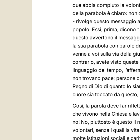
due abbia compiuto la volontà
della parabola è chiaro: non 
- rivolge questo messaggio ai 
popolo. Essi, prima, dicono “s
questo avvertono il messaggi
la sua parabola con parole dra
venne a voi sulla via della giu
contrario, avete visto queste
linguaggio del tempo, l’affe
non trovano pace; persone che
Regno di Dio di quanto lo sian
cuore sia toccato da questo, 
Così, la parola deve far riflet
che vivono nella Chiesa e la
no! No, piuttosto è questo il
volontari, senza i quali la v
molte istituzioni sociali e ca