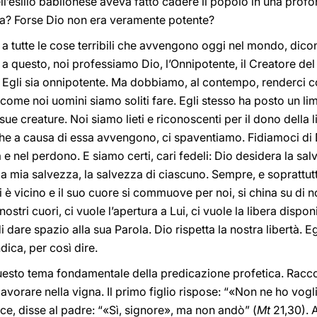
ll’esilio babilonese aveva fatto cadere il popolo in una profo
a? Forse Dio non era veramente potente?
e a tutte le cose terribili che avvengono oggi nel mondo, di
 a questo, noi professiamo Dio, l’Onnipotente, il Creatore del c
e Egli sia onnipotente. Ma dobbiamo, al contempo, renderci co
come noi uomini siamo soliti fare. Egli stesso ha posto un lim
sue creature. Noi siamo lieti e riconoscenti per il dono della 
e a causa di essa avvengono, ci spaventiamo. Fidiamoci di Di
a e nel perdono. E siamo certi, cari fedeli: Dio desidera la sa
la mia salvezza, la salvezza di ciascuno. Sempre, e soprattutt
è vicino e il suo cuore si commuove per noi, si china su di no
ostri cuori, ci vuole l’apertura a Lui, ci vuole la libera dispon
di dare spazio alla sua Parola. Dio rispetta la nostra libertà. Eg
dica, per così dire.
esto tema fondamentale della predicazione profetica. Raccon
lavorare nella vigna. Il primo figlio rispose: “«Non ne ho vogli
vece, disse al padre: “«Sì, signore», ma non andò” (
Mt
21,30). 