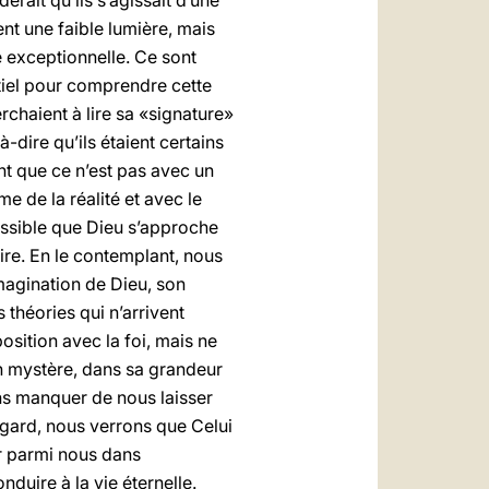
érait qu’ils s’agissait d’une
nt une faible lumière, mais
e exceptionnelle. Ce sont
tiel pour comprendre cette
rchaient à lire sa «signature»
-à-dire qu’ils étaient certains
nt que ce n’est pas avec un
e de la réalité et avec le
ossible que Dieu s’appr
o
che
oire. En le contemplant, nous
magination de Dieu, son
 théories qui n’arrivent
osition avec la foi, mais ne
on mystère, dans sa grandeur
ons manquer de nous laisser
regard, nous verrons que Celui
er parmi nous dans
nduire à la vie éternelle.