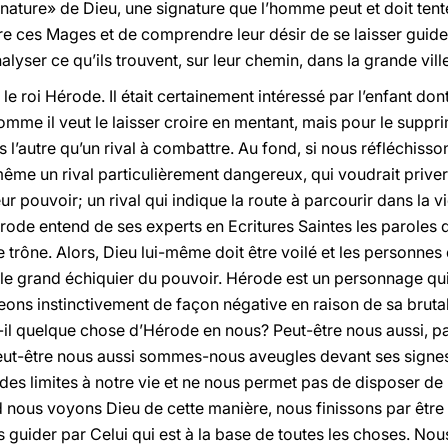
gnature» de Dieu, une signature que l’homme peut et doit tente
e ces Mages et de comprendre leur désir de se laisser guider
alyser ce qu’ils trouvent, sur leur chemin, dans la grande vil
 le roi Hérode. Il était certainement intéressé par l’enfant do
comme il veut le laisser croire en mentant, mais pour le supp
 l’autre qu’un rival à combattre. Au fond, si nous réfléchisson
même un rival particulièrement dangereux, qui voudrait priv
eur pouvoir; un rival qui indique la route à parcourir dans la 
Hérode entend de ses experts en Ecritures Saintes les paroles 
 trône. Alors, Dieu lui-même doit être voilé et les personnes 
 le grand échiquier du pouvoir. Hérode est un personnage qu
ons instinctivement de façon négative en raison de sa bruta
-il quelque chose d’Hérode en nous? Peut-être nous aussi, p
eut-être nous aussi sommes-nous aveugles devant ses signes,
es limites à notre vie et ne nous permet pas de disposer de 
 nous voyons Dieu de cette manière, nous finissons par être 
 guider par Celui qui est à la base de toutes les choses. Nou