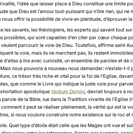
 rivalité, l’idée que laisser place à Dieu constitue une limit
tude que Dieu est l’amour tout-puissant qui n’ôte rien, qui ne 
nous offrir la possibilité de vivre en plénitude, d’éprouver la 
les savants, les théologiens, les experts qui savent tout sur 
ons possibles, qui sont capables d’en citer par cœur chaque p
eulent parcourir la voie de Dieu. Toutefois, affirme saint Aug
diquent la voie, mais ils ne marchent pas, ils restent immobiles
e d’atlas à lire avec curiosité, un ensemble de paroles et de
 Mais nous pouvons à nouveau nous demander: n’existe-t-il pa
ture, ce trésor très riche et vital pour la foi de l’Eglise, da
stes, que comme le Livre qui indique la juste voie pour parven
exhortation apostolique
Verbum Domini
, devrait toujours à n
 parole de la Bible, lue dans la Tradition vivante de l’Eglise (
comment il peut se réaliser pleinement, la vérité qui est la vo
res, si nous voulons construire notre existence sur le roc et n
oile. Quel type d’étoile était celle que les Mages ont vue et su