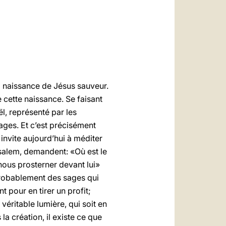
العربيّة
中文
LATINE
la naissance de Jésus sauveur.
de cette naissance. Se faisant
l, représenté par les
ages. Et c’est précisément
 invite aujourd’hui à méditer
rusalem, demandent: «Où est le
nous prosterner devant lui»
t probablement des sages qui
t pour en tirer un profit;
véritable lumière, qui soit en
a création, il existe ce que