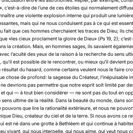
e discussion entre les astronomes. Kepler, par exemple, consid
c’est-à-dire de l’une de ces étoiles qui normalement diffuse
nnaître une violente explosion interne qui produit une lumièr
ssantes, mais qui ne nous conduisent pas à ce qui est essen
u fait que ces hommes cherchaient les traces de Dieu; ils che
 que «les cieux proclament la gloire de Dieu» (
Ps
19, 2); c’est
ans la création. Mais, en hommes sages, ils savaient égaleme
ec l’acuité des yeux de la raison à la recherche du sens ultim
, qu’il est possible de le rencontrer, ou mieux qu’il devient p
le résultat du hasard, comme certains veulent nous le faire cr
ue chose de profond: la sagesse du Créateur, l’inépuisable i
ne devrions pas permettre que notre esprit soit limité par des
t et qui — à tout bien considérer — ne sont pas du tout en opp
e sens ultime de la réalité. Dans la beauté du monde, dans s
ne pouvons que lire la rationalité extérieure, et nous ne pouv
unique Dieu, créateur du ciel et de la terre. Si nous avons ce 
qui est né dans une grotte à Bethléem et qui continue à habit
eu vivant, qui nous interpelle, qui nous aime, qui veut nous co