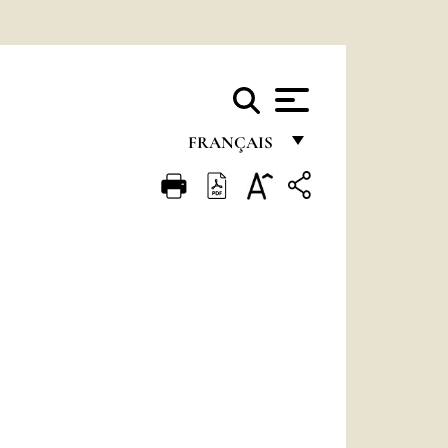
FRANÇAIS
FRANÇAIS
ENGLISH
ITALIANO
PORTUGUÊS
ESPAÑOL
DEUTSCH
POLSKI