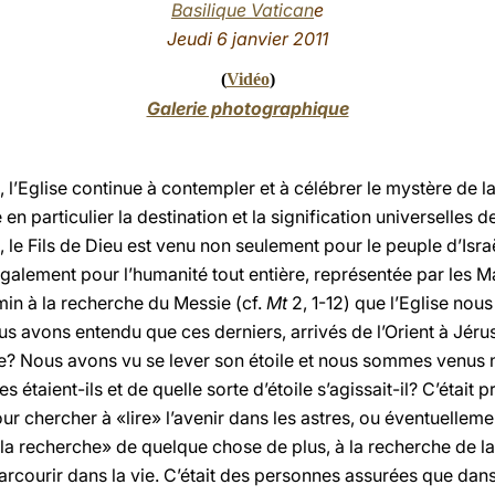
Basilique Vatican
e
Jeudi 6 janvier 2011
(
Vidéo
)
Galerie photographique
e, l’Eglise continue à contempler et à célébrer le mystère de 
 en particulier la destination et la signification universelles 
le Fils de Dieu est venu non seulement pour le peuple d’Israë
galement pour l’humanité tout entière, représentée par les M
min à la recherche du Messie (cf.
Mt
2, 1-12) que l’Eglise nous
nous avons entendu que ces derniers, arrivés de l’Orient à Jé
ître? Nous avons vu se lever son étoile et nous sommes venus 
s étaient-ils et de quelle sorte d’étoile s’agissait-il? C’étai
our chercher à «lire» l’avenir dans les astres, ou éventuellemen
la recherche» de quelque chose de plus, à la recherche de la 
arcourir dans la vie. C’était des personnes assurées que dans l