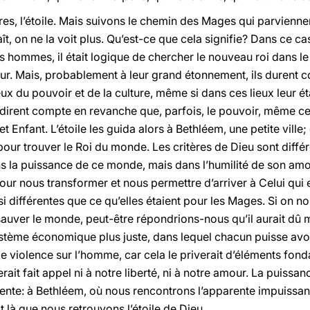
res, l’étoile. Mais suivons le chemin des Mages qui parvienn
raît, on ne la voit plus. Qu’est-ce que cela signifie? Dans ce ca
 hommes, il était logique de chercher le nouveau roi dans le 
cour. Mais, probablement à leur grand étonnement, ils durent
eux du pouvoir et de la culture, même si dans ces lieux leur é
rendirent compte en revanche que, parfois, le pouvoir, même c
t Enfant. L’étoile les guida alors à Bethléem, une petite ville;
pour trouver le Roi du monde. Les critères de Dieu sont dif
s la puissance de ce monde, mais dans l’humilité de son am
 pour nous transformer et nous permettre d’arriver à Celui qui
si différentes que ce qu’elles étaient pour les Mages. Si on n
sauver le monde, peut-être répondrions-nous qu’il aurait dû 
ème économique plus juste, dans lequel chacun puisse avoir 
e de violence sur l’homme, car cela le priverait d’éléments fon
 serait fait appel ni à notre liberté, ni à notre amour. La puiss
nte: à Bethléem, où nous rencontrons l’apparente impuissanc
t là que nous retrouvons l’étoile de Dieu.