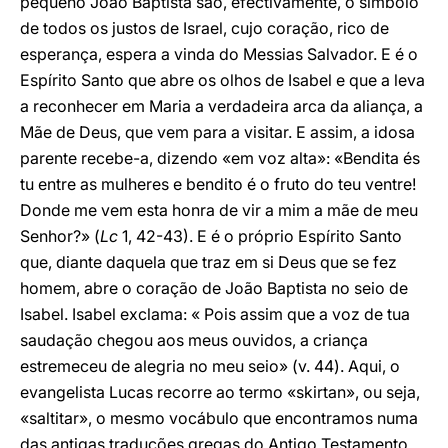
pequeno João Baptista são, efectivamente, o símbolo
de todos os justos de Israel, cujo coração, rico de
esperança, espera a vinda do Messias Salvador. E é o
Espírito Santo que abre os olhos de Isabel e que a leva
a reconhecer em Maria a verdadeira arca da aliança, a
Mãe de Deus, que vem para a visitar. E assim, a idosa
parente recebe-a, dizendo «em voz alta»: «Bendita és
tu entre as mulheres e bendito é o fruto do teu ventre!
Donde me vem esta honra de vir a mim a mãe de meu
Senhor?» (
Lc
1, 42-43). E é o próprio Espírito Santo
que, diante daquela que traz em si Deus que se fez
homem, abre o coração de João Baptista no seio de
Isabel. Isabel exclama: « Pois assim que a voz de tua
saudação chegou aos meus ouvidos, a criança
estremeceu de alegria no meu seio» (v. 44). Aqui, o
evangelista Lucas recorre ao termo «skirtan», ou seja,
«saltitar», o mesmo vocábulo que encontramos numa
das antigas traduções gregas do Antigo Testamento