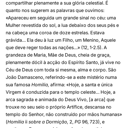
compartilhar plenamente a sua glória celestial. É
quanto nos sugerem as palavras que ouvimos:
«Apareceu em seguida um grande sinal no céu: uma
Mulher revestida do sol, a lua debaixo dos seus pés e
na cabeça uma coroa de doze estrelas. Estava
grávida… Ela deu à luz um Filho, um Menino, Aquele
que deve reger todas as nações…» (12, 1-2.5). A
grandeza de Maria, Mãe de Deus, cheia de graça,
plenamente dócil à acção do Espírito Santo, já vive no
Céu de Deus com toda si mesma, alma e corpo. São
João Damasceno, referindo-se a este mistério numa
sua famosa
Homilia,
afirma: «Hoje, a santa e única
Virgem é conduzida para o templo celeste… Hoje, a
arca sagrada e animada do Deus Vivo, [a arca] que
trouxe no seu seio o próprio Artífice, descansa no
templo do Senhor, não construído por mãos humanas»
(
Homilia
ii
sobre a Dormição,
2,
PG
96, 723), e