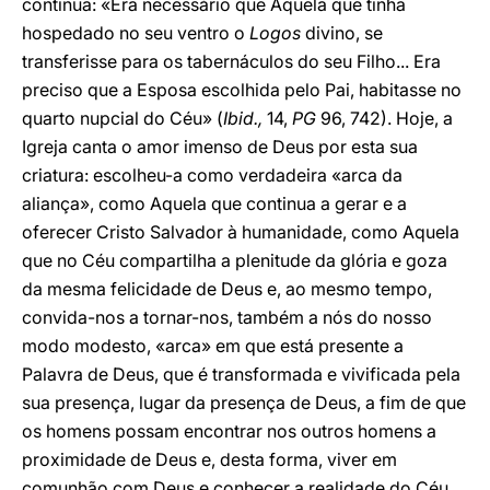
continua: «Era necessário que Aquela que tinha
hospedado no seu ventro o
Logos
divino, se
transferisse para os tabernáculos do seu Filho... Era
preciso que a Esposa escolhida pelo Pai, habitasse no
quarto nupcial do Céu» (
Ibid.,
14,
PG
96, 742). Hoje, a
Igreja canta o amor imenso de Deus por esta sua
criatura: escolheu-a como verdadeira «arca da
aliança», como Aquela que continua a gerar e a
oferecer Cristo Salvador à humanidade, como Aquela
que no Céu compartilha a plenitude da glória e goza
da mesma felicidade de Deus e, ao mesmo tempo,
convida-nos a tornar-nos, também a nós do nosso
modo modesto, «arca» em que está presente a
Palavra de Deus, que é transformada e vivificada pela
sua presença, lugar da presença de Deus, a fim de que
os homens possam encontrar nos outros homens a
proximidade de Deus e, desta forma, viver em
comunhão com Deus e conhecer a realidade do Céu.