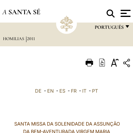
A
SANTA SÉ
PORTUGUÊS
HOMILIAS
2011
FRANÇAIS
ENGLISH
ITALIANO
PORTUGUÊS
ESPAÑOL
DE
-
EN
-
ES
-
FR
-
IT
-
PT
DEUTSCH
POLSKI
العربيّة
SANTA MISSA DA SOLENIDADE DA ASSUNÇÃO
DA BEM-AVENTURADA VIRGEM MARIA
中文