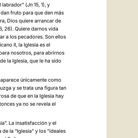
l labrador” (
Jn
15, 1), y
e dan fruto para que den más
a, Dios quiere arrancar de
, 26). Quiere darnos vida
ar a los pecadores. Son ellos
ano II, la Iglesia es el
para nosotros, para abrirnos
e la Iglesia, que le ha sido
sia aparece únicamente como
zga y se trata una figura tan
rosa de que en la Iglesia hay
ntonces ya no se revela el
a”. La insatisfacción y el
de la “Iglesia” y los “ideales