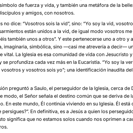
 símbolo de fuerza y vida, y también una metáfora de la bell
iscípulos y amigos, con nosotros.
s no dice: “Vosotros sois la vid”, sino: “Yo soy la vid, vosotr
 sarmientos están unidos a la vid, de igual modo vosotros me
is también unos a otros”. Y este pertenecerse uno a otro y a 
a, imaginaria, simbólica, sino —casi me atrevería a decir— u
 vital. La Iglesia es esa comunidad de vida con Jesucristo y
y se profundiza cada vez más en la Eucaristía. “Yo soy la ve
y vosotros y vosotros sois yo”; una identificación inaudita d
ión preguntó a Saulo, el perseguidor de la Iglesia, cerca d
se modo, el Señor señala el destino común que se deriva de 
ado. En este mundo, Él continúa viviendo en su Iglesia. Él está
persigues?”. En definitiva, es a Jesús a quien los perseguido
esto significa que no estamos solos cuando nos oprimen a cau
ros.