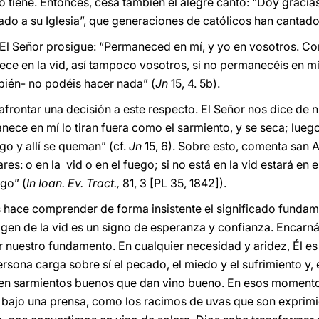
o tiene. Entonces, cesa también el alegre canto: “Doy gracia
do a su Iglesia”, que generaciones de católicos han cantado
 El Señor prosigue: “Permaneced en mí, y yo en vosotros. C
anece en la vid, así tampoco vosotros, si no permanecéis en 
bién- no podéis hacer nada” (
Jn
15, 4. 5b).
frontar una decisión a este respecto. El Señor nos dice de n
anece en mí lo tiran fuera como el sarmiento, y se seca; lue
go y allí se queman” (cf.
Jn
15, 6). Sobre esto, comenta san A
res: o en la vid o en el fuego; si no está en la vid estará en
ego” (
In Ioan. Ev. Tract.,
81, 3 [PL 35, 1842]).
 hace comprender de forma insistente el significado fundam
agen de la vid es un signo de esperanza y confianza. Encar
 nuestro fundamento. En cualquier necesidad y aridez, Él es 
ersona carga sobre sí el pecado, el miedo y el sufrimiento y, e
 en sarmientos buenos que dan vino bueno. En esos moment
 bajo una prensa, como los racimos de uvas que son expri