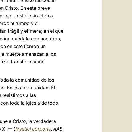
en amor incluso las cosas
n Cristo. En este breve
er-en-Cristo” caracteriza
erde el rumbo y el
an frágil y efímera; en el que
eñor, quédate con nosotros,
rece en este tiempo un
y la muerte amenazan a los
ienzo, transformación
 Toda la comunidad de los
dos. En esta comunidad, Él
 resistimos a las
on toda la Iglesia de todo
ne a Cristo, la verdadera
 XII— (
Mystici corporis
,
AAS