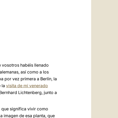
العربيّة
中文
LATINE
e vosotros habéis llenado
s alemanas, así como a los
 por vez primera a Berlín, la
 la
visita de mi venerado
n Bernhard Lichtenberg, junto a
que significa vivir como
 la imagen de esa planta, que