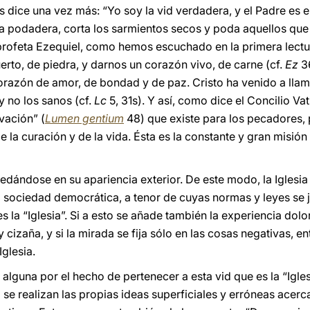
s dice una vez más: “Yo soy la vid verdadera, y el Padre es e
la podadera, corta los sarmientos secos y poda aquellos qu
profeta Ezequiel, como hemos escuchado en la primera lectur
rto, de piedra, y darnos un corazón vivo, de carne (cf.
Ez
36
corazón de amor, de bondad y de paz. Cristo ha venido a llam
y no los sanos (cf.
Lc
5, 31s). Y así, como dice el Concilio Vatic
vación” (
Lumen gentium
48) que existe para los pecadores, 
 la curación y de la vida. Ésta es la constante y gran misión d
quedándose en su apariencia exterior. De este modo, la Igle
sociedad democrática, a tenor de cuyas normas y leyes se ju
 la “Iglesia”. Si a esto se añade también la experiencia dolo
 cizaña, y si la mirada se fija sólo en las cosas negativas, e
Iglesia.
 alguna por el hecho de pertenecer a esta vid que es la “Iglesi
se realizan las propias ideas superficiales y erróneas acerca 