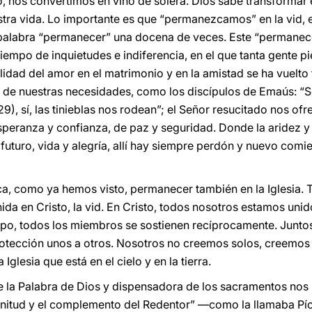
, nos convertimos en vino de solera. Dios sabe transformar 
stra vida. Lo importante es que “permanezcamos” en la vid, e
a palabra “permanecer” una docena de veces. Este “permanec
tiempo de inquietudes e indiferencia, en el que tanta gente pi
lidad del amor en el matrimonio y en la amistad se ha vuelto t
 de nuestras necesidades, como los discípulos de Emaús: “S
29), sí, las tinieblas nos rodean”; el Señor resucitado nos of
 esperanza y confianza, de paz y seguridad. Donde la aridez 
y futuro, vida y alegría, allí hay siempre perdón y nuevo com
ca, como ya hemos visto, permanecer también en la Iglesia.
ida en Cristo, la vid. En Cristo, todos nosotros estamos uni
mpo, todos los miembros se sostienen recíprocamente. Juntos
tección unos a otros. Nosotros no creemos solos, creemos c
Iglesia que está en el cielo y en la tierra.
 la Palabra de Dios y dispensadora de los sacramentos nos u
plenitud y el complemento del Redentor” —como la llamaba Pío