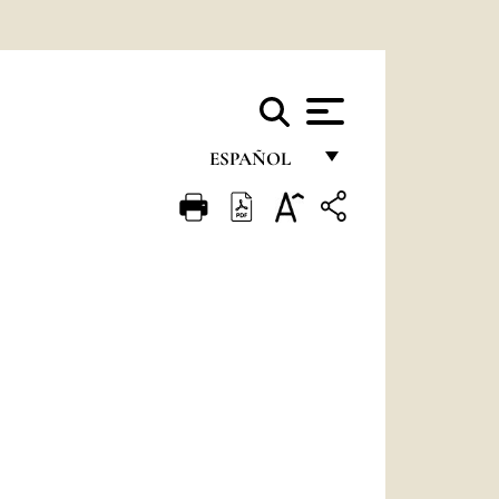
ESPAÑOL
FRANÇAIS
ENGLISH
ITALIANO
PORTUGUÊS
ESPAÑOL
DEUTSCH
POLSKI