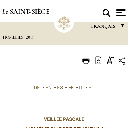
Le
SAINT-SIÈGE
FRANÇAIS
HOMÉLIES
2011
FRANÇAIS
ENGLISH
ITALIANO
PORTUGUÊS
ESPAÑOL
DE
-
EN
-
ES
-
FR
-
IT
-
PT
DEUTSCH
POLSKI
العربيّة
VEILLÉE PASCALE
中文