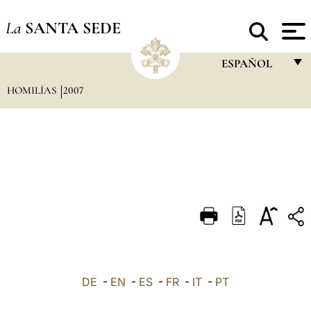
La
SANTA SEDE
ESPAÑOL
HOMILÍAS
2007
FRANÇAIS
ENGLISH
ITALIANO
PORTUGUÊS
ESPAÑOL
DEUTSCH
POLSKI
العربيّة
DE
-
EN
-
ES
-
FR
-
IT
-
PT
中文