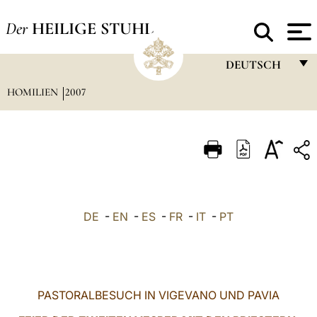
Der
HEILIGE STUHL
DEUTSCH
HOMILIEN
2007
FRANÇAIS
ENGLISH
ITALIANO
PORTUGUÊS
ESPAÑOL
DE
-
EN
-
ES
-
FR
-
IT
-
PT
DEUTSCH
POLSKI
العربيّة
PASTORALBESUCH IN VIGEVANO UND PAVIA
中文