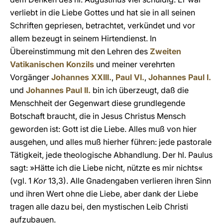
verliebt in die Liebe Gottes und hat sie in all seinen
Schriften gepriesen, betrachtet, verkündet und vor
allem bezeugt in seinem Hirtendienst. In
Übereinstimmung mit den Lehren des
Zweiten
Vatikanischen Konzils
und meiner verehrten
Vorgänger
Johannes XXIII.
,
Paul VI.
,
Johannes Paul I.
und
Johannes Paul II.
bin ich überzeugt, daß die
Menschheit der Gegenwart diese grundlegende
Botschaft braucht, die in Jesus Christus Mensch
geworden ist: Gott ist die Liebe. Alles muß von hier
ausgehen, und alles muß hierher führen: jede pastorale
Tätigkeit, jede theologische Abhandlung. Der hl. Paulus
sagt: »Hätte ich die Liebe nicht, nützte es mir nichts«
(vgl. 1
Kor
13,3). Alle Gnadengaben verlieren ihren Sinn
und ihren Wert ohne die Liebe, aber dank der Liebe
tragen alle dazu bei, den mystischen Leib Christi
aufzubauen.