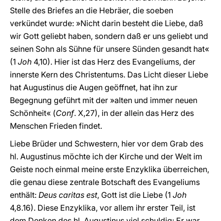
Stelle des Briefes an die Hebräer, die soeben
verkündet wurde: »Nicht darin besteht die Liebe, daß
wir Gott geliebt haben, sondern daß er uns geliebt und
seinen Sohn als Sühne für unsere Sünden gesandt hat«
(1
Joh
4,10). Hier ist das Herz des Evangeliums, der
innerste Kern des Christentums. Das Licht dieser Liebe
hat Augustinus die Augen geöffnet, hat ihn zur
Begegnung geführt mit der »alten und immer neuen
Schönheit« (
Conf
. X,27), in der allein das Herz des
Menschen Frieden findet.
Liebe Brüder und Schwestern, hier vor dem Grab des
hl. Augustinus möchte ich der Kirche und der Welt im
Geiste noch einmal meine erste Enzyklika überreichen,
die genau diese zentrale Botschaft des Evangeliums
enthält:
Deus caritas est
, Gott ist die Liebe (1
Joh
4,8.16). Diese Enzyklika, vor allem ihr erster Teil, ist
dem Denken des hl. Augustinus viel schuldig: Er war