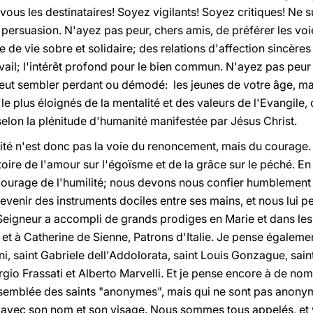
vous les destinataires! Soyez vigilants! Soyez critiques! Ne 
 persuasion. N'ayez pas peur, chers amis, de préférer les voi
le de vie sobre et solidaire; des relations d'affection sincèr
avail; l'intérêt profond pour le bien commun. N'ayez pas peur 
peut sembler perdant ou démodé: les jeunes de votre âge, mais
 le plus éloignés de la mentalité et des valeurs de l'Evangile
selon la plénitude d'humanité manifestée par Jésus Christ.
lité n'est donc pas la voie du renoncement, mais du courage. E
oire de l'amour sur l'égoïsme et de la grâce sur le péché. En s
courage de l'humilité; nous devons nous confier humblement 
venir des instruments dociles entre ses mains, et nous lui p
eigneur a accompli de grands prodiges en Marie et dans les 
et à Catherine de Sienne, Patrons d'Italie. Je pense égaleme
saint Gabriele dell'Addolorata, saint Louis Gonzague, sainte
orgio Frassati et Alberto Marvelli. Et je pense encore à de n
'assemblée des saints "anonymes", mais qui ne sont pas anony
avec son nom et son visage. Nous sommes tous appelés, et vo