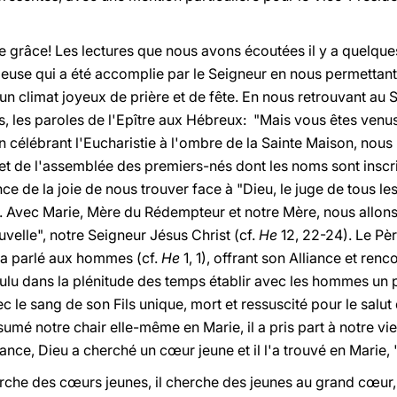
e grâce! Les lectures que nous avons écoutées il y a quelque
use qui a été accomplie par le Seigneur en nous permettant 
un climat joyeux de prière et de fête. En nous retrouvant au 
ns, les paroles de l'Epître aux Hébreux: "Mais vous êtes venu
 En célébrant l'Eucharistie à l'ombre de la Sainte Maison, no
 et de l'assemblée des premiers-nés dont les noms sont inscri
nce de la joie de nous trouver face à "Dieu, le juge de tous 
n". Avec Marie, Mère du Rédempteur et notre Mère, nous allons
velle", notre Seigneur Jésus Christ (cf.
He
12, 22-24). Le Pè
, a parlé aux hommes (cf.
He
1, 1), offrant son Alliance et ren
oulu dans la plénitude des temps établir avec les hommes un p
ec le sang de son Fils unique, mort et ressuscité pour le salut
umé notre chair elle-même en Marie, il a pris part à notre vie 
liance, Dieu a cherché un cœur jeune et il l'a trouvé en Marie
rche des cœurs jeunes, il cherche des jeunes au grand cœur, 