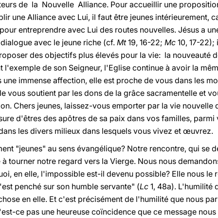
cteurs de la Nouvelle Alliance. Pour accueillir une proposit
lir une Alliance avec Lui, il faut être jeunes intérieurement, 
 pour entreprendre avec Lui des routes nouvelles. Jésus a une
dialogue avec le jeune riche (cf.
Mt
19, 16-22;
Mc
10, 17-22); 
proposer des objectifs plus élevés pour la vie: la nouveauté d
t l'exemple de son Seigneur, l'Eglise continue à avoir la mêm
s une immense affection, elle est proche de vous dans les mom
le vous soutient par les dons de la grâce sacramentelle et 
n. Chers jeunes, laissez-vous emporter par la vie nouvelle q
sure d'êtres des apôtres de sa paix dans vos familles, parmi 
ans les divers milieux dans lesquels vous vivez et œuvrez.
ment "jeunes" au sens évangélique? Notre rencontre, qui se d
te à tourner notre regard vers la Vierge. Nous nous demand
oi, en elle, l'impossible est-il devenu possible? Elle nous le
'est penché sur son humble servante" (
Lc
1, 48a). L'humilité
chose en elle. Et c'est précisément de l'humilité que nous par
. N'est-ce pas une heureuse coïncidence que ce message nous 