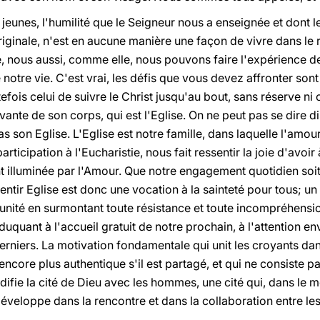
eunes, l'humilité que le Seigneur nous a enseignée et dont le
riginale, n'est en aucune manière une façon de vivre dans l
e, nous aussi, comme elle, nous pouvons faire l'expérience de
de notre vie. C'est vrai, les défis que vous devez affronter so
fois celui de suivre le Christ jusqu'au bout, sans réserve ni 
vivante de son corps, qui est l'Eglise. On ne peut pas se dire d
pas son Eglise. L'Eglise est notre famille, dans laquelle l'amou
participation à l'Eucharistie, nous fait ressentir la joie d'avoi
nt illuminée par l'Amour. Que notre engagement quotidien soi
sentir Eglise est donc une vocation à la sainteté pour tous; 
unité en surmontant toute résistance et toute incompréhensio
quant à l'accueil gratuit de notre prochain, à l'attention en
 derniers. La motivation fondamentale qui unit les croyants dan
encore plus authentique s'il est partagé, et qui ne consiste pa
édifie la cité de Dieu avec les hommes, une cité qui, dans le m
développe dans la rencontre et dans la collaboration entre l