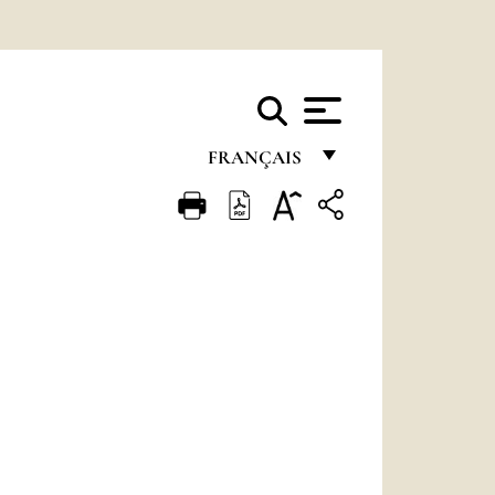
FRANÇAIS
FRANÇAIS
ENGLISH
ITALIANO
PORTUGUÊS
ESPAÑOL
DEUTSCH
POLSKI