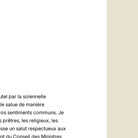
العربيّة
中文
LATINE
utel par la solennelle
 Je salue de manière
e vos sentiments communs. Je
prêtres, les religieux, les
resse un salut respectueux aux
ent du Conseil des Ministres,