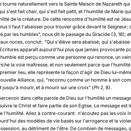
se tourne naturellement vers la Sainte Maison de Nazareth qui 
ui s'est fait chair, qui s'est fait petit, et l'humilité de Marie qu
ilité de la créature. De cette rencontre d'humilité est né Jésus
lus il faut t'abaisser pour trouver grâce devant le Seigneur; 
é par les humbles", nous dit le passage du Siracide (3, 18); e
 aux noces, conclut: "Qui s'élève sera abaissé; qui s'abaisse 
Ecritures apparaît aujourd'hui plus que jamais provocante pour
humble est perçu comme une personne qui renonce, un vaincu
che la voie maîtresse, et non seulement parce que l'humilité
remier lieu, elle représente la façon d'agir de Dieu lui-même.
a Nouvelle Alliance, qui, "reconnu comme un homme à son comp
usqu'à mourir, et à mourir sur une croix" (
Ph
2, 8).
percevoir dans cette parole de Dieu sur l'humilité un message
uivre le Christ et faire partie de son Eglise. Le message est l
de l'humilité. Allez à contre-courant: n'écoutez pas les voix i
jourd'hui des modèles de vie basés sur l'arrogance et la viole
possession, au détriment de l'être. De combien de messages, q