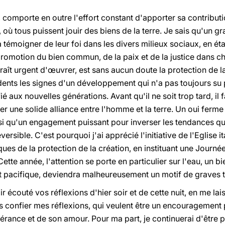
, comporte en outre l'effort constant d'apporter sa contributi
e, où tous puissent jouir des biens de la terre. Je sais qu'un
témoigner de leur foi dans les divers milieux sociaux, en ét
 promotion du bien commun, de la paix et de la justice dans
aît urgent d'œuvrer, est sans aucun doute la protection de la 
idents les signes d'un développement qui n'a pas toujours su 
ié aux nouvelles générations. Avant qu'il ne soit trop tard, il 
r une solide alliance entre l'homme et la terre. Un oui ferme
nsi qu'un engagement puissant pour inverser les tendances qu
versible. C'est pourquoi j'ai apprécié l'initiative de l'Eglise 
iques de la protection de la création, en instituant une Journé
tte année, l'attention se porte en particulier sur l'eau, un bie
t pacifique, deviendra malheureusement un motif de graves te
 écouté vos réflexions d'hier soir et de cette nuit, en me lai
us confier mes réflexions, qui veulent être un encouragement p
rance et de son amour. Pour ma part, je continuerai d'être p