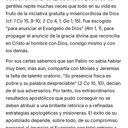
gentiles repite muchas veces que todo en su vida es
fruto de la iniciativa gratuita y misericordiosa de Dios
(cf.
1 Co
15, 9-10;
2 Co
4, 1;
Ga
1, 15). Fue escogido
"para anunciar el Evangelio de Dios" (
Rm
1, 1), para
propagar el anuncio de la gracia divina que reconcilia
en Cristo al hombre con Dios, consigo mismo y con
los demás.
Por sus cartas sabemos que san Pablo no sabía hablar
muy bien; más aún, compartía con Moisés y Jeremías
la falta de talento oratorio. "Su presencia física es
pobre y su palabra despreciable" (
2 Co
10, 10), decían
de él sus adversarios. Por tanto, los extraordinarios
resultados apostólicos que pudo conseguir no se
deben atribuir a una brillante retórica o a refinadas
estrategias apologéticas y misioneras. El éxito de su
apostolado depende, sobre todo, de su compromiso
personal al anunciar el Evangelio con total entrega a