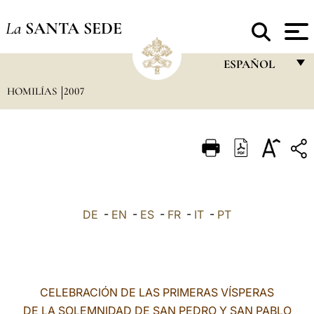
La
SANTA SEDE
ESPAÑOL
HOMILÍAS
2007
FRANÇAIS
ENGLISH
ITALIANO
PORTUGUÊS
ESPAÑOL
DE
-
EN
-
ES
-
FR
-
IT
-
PT
DEUTSCH
POLSKI
العربيّة
CELEBRACIÓN DE LAS PRIMERAS VÍSPERAS
DE LA SOLEMNIDAD DE SAN PEDRO Y SAN PABLO
中文