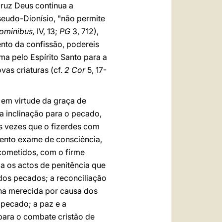
Cruz Deus continua a
seudo-Dionísio, "não permite
nominibus,
IV, 13;
PG
3, 712),
nto da confissão, podereis
ma pelo Espírito Santo para a
vas criaturas (cf.
2 Cor
5, 17-
 em virtude da graça de
a inclinação para o pecado,
s vezes que o fizerdes com
tento exame de consciência,
 cometidos, com o firme
ia os actos de penitência que
dos pecados; a reconciliação
rna merecida por causa dos
pecado; a paz e a
 para o combate cristão de