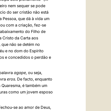
deiro nem sequer se pode
cio do ser cristão não está
 Pessoa, que dá à vida um
iou com a criação, fez-se
 abaixamento do Filho de
a Cristo da Carta aos
o, que não se detém no
éu e no dom do Espírito
dos e concedidos o perdão e
 palavra
agape,
ou seja,
avra
eros.
De facto, enquanto
ta Quaresma, é também um
aturas como um jovem esposo
 fechou-se ao amor de Deus,