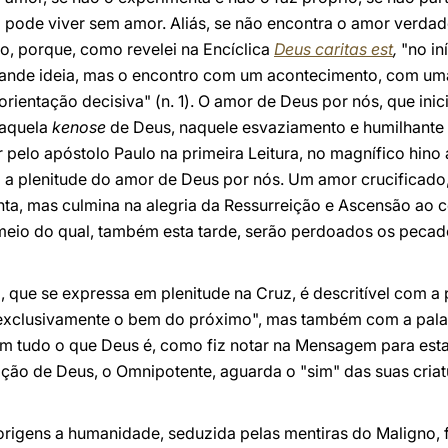
ão pode viver sem amor. Aliás, se não encontra o amor verda
o, porque, como revelei na Encíclica
Deus caritas est
,
"no iní
ande ideia, mas o encontro com um acontecimento, com uma
orientação decisiva" (n. 1). O amor de Deus por nós, que inic
naquela
kenose
de Deus, naquele esvaziamento e humilhante
elo apóstolo Paulo na primeira Leitura, no magnífico hino 
la a plenitude do amor de Deus por nós. Um amor crucificad
ta, mas culmina na alegria da Ressurreição e Ascensão ao c
 meio do qual, também esta tarde, serão perdoados os peca
que se expressa em plenitude na Cruz, é descritível com a
 exclusivamente o bem do próximo", mas também com a pal
m tudo o que Deus é, como fiz notar na Mensagem para es
ação de Deus, o Omnipotente, aguarda o "sim" das suas cri
 origens a humanidade, seduzida pelas mentiras do Maligno,