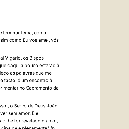
العربيّة
中文
LATINE
ue tem por tema, como
Assim como Eu vos amei, vós
l Vigário, os Bispos
que daqui a pouco estarão à
adeço as palavras que me
e facto, é um encontro à
erimentar no Sacramento da
sor, o Servo de Deus João
ver sem amor. Ele
ão lhe for revelado o amor,
icipa dele plenamente" (n.