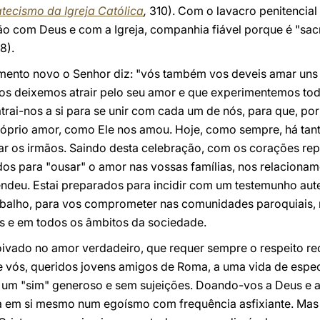
ecismo da Igreja Católica
,
310). Com o lavacro penitencia
o com Deus e com a Igreja, companhia fiável porque é "sac
8).
ento novo o Senhor diz: "vós também vos deveis amar uns
os deixemos atrair pelo seu amor e que experimentemos tod
 atrai-nos a si para se unir com cada um de nós, para que, p
óprio amor, como Ele nos amou. Hoje, como sempre, há tan
 os irmãos. Saindo desta celebração, com os corações rep
dos para "ousar" o amor nas vossas famílias, nos relacion
eu. Estai preparados para incidir com um testemunho aute
abalho, para vos comprometer nas comunidades paroquiais, 
s e em todos os âmbitos da sociedade.
noivado no amor verdadeiro, que requer sempre o respeito re
 vós, queridos jovens amigos de Roma, a uma vida de espec
um "sim" generoso e sem sujeições. Doando-vos a Deus e a
a em si mesmo num egoísmo com frequência asfixiante. Mas t