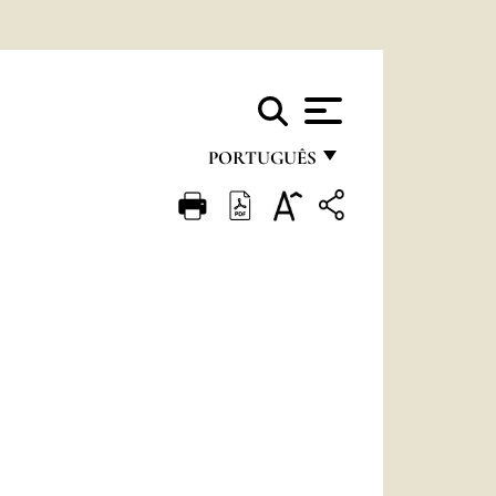
PORTUGUÊS
FRANÇAIS
ENGLISH
ITALIANO
PORTUGUÊS
ESPAÑOL
DEUTSCH
POLSKI