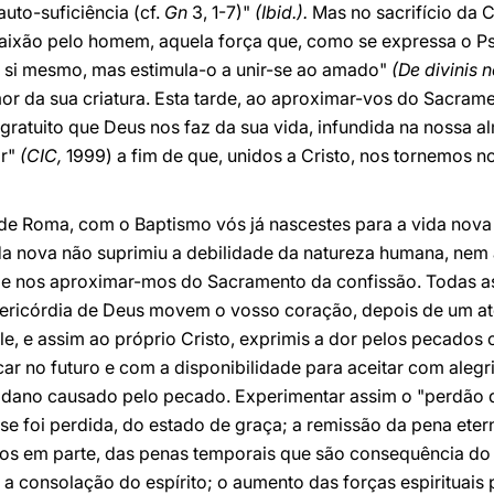
auto-suficiência (cf.
Gn
3, 1-7)"
(Ibid.).
Mas no sacrifício da 
paixão pelo homem, aquela força que, como se expressa o P
si mesmo, mas estimula-o a unir-se ao amado"
(De divinis 
r da sua criatura. Esta tarde, ao aproximar-vos do Sacrame
gratuito que Deus nos faz da sua vida, infundida na nossa al
ar"
(CIC,
1999) a fim de que, unidos a Cristo, nos tornemos no
de Roma, com o Baptismo vós já nascestes para a vida nova
da nova não suprimiu a debilidade da natureza humana, nem 
de nos aproximar-mos do Sacramento da confissão. Todas a
sericórdia de Deus movem o vosso coração, depois de um a
 ele, e assim ao próprio Cristo, exprimis a dor pelos pecados
car no futuro e com a disponibilidade para aceitar com alegr
 o dano causado pelo pecado. Experimentar assim o "perdão 
 se foi perdida, do estado de graça; a remissão da pena ete
os em parte, das penas temporais que são consequência do 
 a consolação do espírito; o aumento das forças espirituais