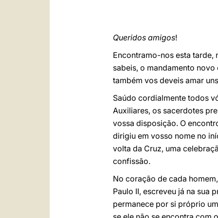
Queridos amigos
!
Encontramo-nos esta tarde, 
sabeis, o mandamento novo q
também vos deveis amar uns 
Saúdo cordialmente todos vó
Auxiliares, os sacerdotes pr
vossa disposição. O encontr
dirigiu em vosso nome no iní
volta da Cruz, uma celebraç
confissão.
No coração de cada homem, 
Paulo II, escreveu já na sua 
permanece por si próprio um 
se ele não se encontra com o