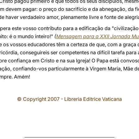
Cristo pagou primeiro e que todos os seus discípulos, mesm
m devem pagar: o preço do sacrifício e da abnegação, da f
 haver verdadeiro amor, plenamente livre e fonte de alegri
era este vosso contributo para a edificação da "civilização
ito: é o mundo inteiro!"
(
Mensagem para a XXII Jornada Mu
 os vossos educadores têm a certeza de que, com a graça 
ricórdia, conseguireis ser competentes na difícil tarefa para
re confiança em Cristo e na sua Igreja! O Papa está convo
ação, confiando-vos particularmente à Virgem Maria, Mãe de
empre. Amém!
© Copyright 2007 - Libreria Editrice Vaticana