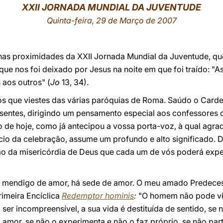
XXII JORNADA MUNDIAL DA JUVENTUDE
Quinta-feira, 29 de Março de 2007
nas proximidades da XXII Jornada Mundial da Juventude, q
ue nos foi deixado por Jesus na noite em que foi traído: "
aos outros" (
Jo
13, 34).
s que viestes das várias paróquias de Roma. Saúdo o Cardea
esentes, dirigindo um pensamento especial aos confessores 
o de hoje, como já antecipou a vossa porta-voz, à qual agr
cio da celebração, assume um profundo e alto significado. D
ão da misericórdia de Deus que cada um de vós poderá exp
mendigo de amor, há sede de amor. O meu amado Predeces
primeira Encíclica
Redemptor hominis
:
"O homem não pode vi
ser incompreensível, a sua vida é destituída de sentido, se n
 amor, se não o experimenta e não o faz próprio, se não part