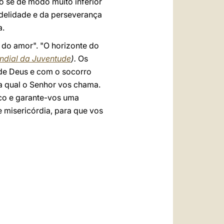
o se de modo muito inferior
idelidade e da perseverança
a.
 do amor". "O horizonte do
ndial da Juventude
).
Os
de Deus e com o socorro
 a qual o Senhor vos chama.
sco e garante-vos uma
 misericórdia, para que vos