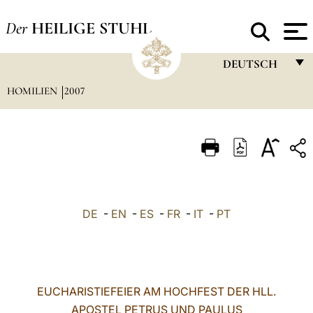
Der
HEILIGE STUHL
DEUTSCH
HOMILIEN
2007
FRANÇAIS
ENGLISH
ITALIANO
PORTUGUÊS
ESPAÑOL
DE
-
EN
-
ES
-
FR
-
IT
-
PT
DEUTSCH
POLSKI
العربيّة
EUCHARISTIEFEIER AM HOCHFEST DER HLL.
APOSTEL PETRUS UND PAULUS
中文