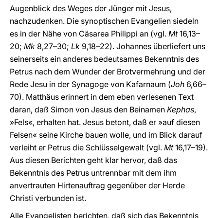
Augenblick des Weges der Jünger mit Jesus,
nachzudenken. Die synoptischen Evangelien siedeln
es in der Nähe von Cäsarea Philippi an (vgl.
Mt
16,13–
20;
Mk
8,27–30;
Lk
9,18–22). Johannes überliefert uns
seinerseits ein anderes bedeutsames Bekenntnis des
Petrus nach dem Wunder der Brotvermehrung und der
Rede Jesu in der Synagoge von Kafarnaum (
Joh
6,66–
70). Matthäus erinnert in dem eben verlesenen Text
daran, daß Simon von Jesus den Beinamen
Kephas
,
»Fels«, erhalten hat. Jesus betont, daß er »auf diesen
Felsen« seine Kirche bauen wolle, und im Blick darauf
verleiht er Petrus die Schlüsselgewalt (vgl.
Mt
16,17–19).
Aus diesen Berichten geht klar hervor, daß das
Bekenntnis des Petrus untrennbar mit dem ihm
anvertrauten Hirtenauftrag gegenüber der Herde
Christi verbunden ist.
Alle Evangelisten berichten, daß sich das Bekenntnis