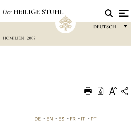
Der
HEILIGE STUHL
DEUTSCH
HOMILIEN
2007
FRANÇAIS
ENGLISH
ITALIANO
PORTUGUÊS
ESPAÑOL
DEUTSCH
POLSKI
العربيّة
DE
-
EN
-
ES
-
FR
-
IT
-
PT
中文